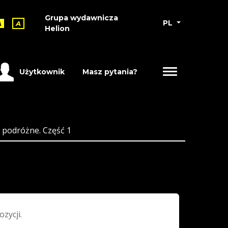
Grupa wydawnicza
PL
A
A
Helion
Użytkownik
Masz pytania?
i podróżne. Część 1
ozycji.