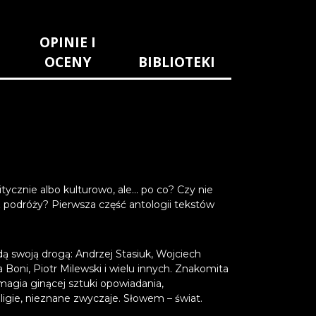
OPINIE I
OCENY
BIBLIOTEKI
ycznie albo kulturowo, ale... po co? Czy nie
z podróży? Pierwsza część antologii tekstów
idą swoją drogą: Andrzej Stasiuk, Wojciech
a Boni, Piotr Milewski i wielu innych. Znakomita
magia ginącej sztuki opowiadania,
eligie, nieznane zwyczaje. Słowem – świat.