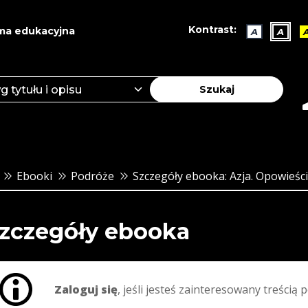
Kontrast:
ma edukacyjna
A
A
Szukaj
Ebooki
Podróże
Szczegóły ebooka: Azja. Opowieśc
zczegóły ebooka
Zaloguj się
, jeśli jesteś zainteresowany treścią p