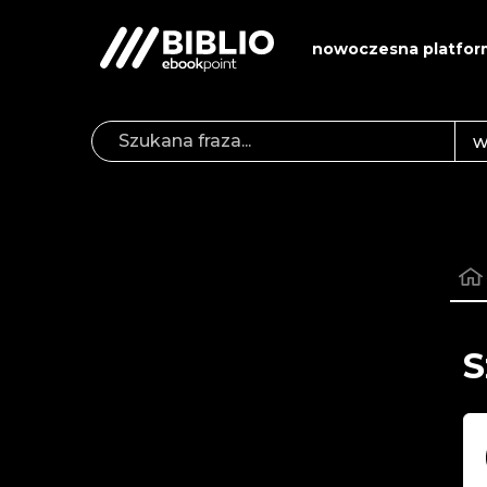
nowoczesna platfor
S