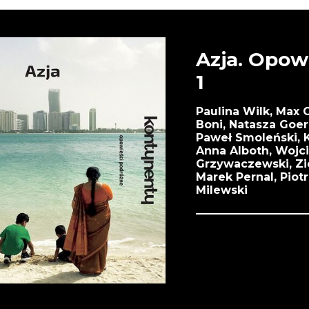
Azja. Opow
1
Paulina Wilk, Max 
Boni, Natasza Goe
Paweł Smoleński, K
Anna Alboth, Wojci
Grzywaczewski, Zi
Marek Pernal, Piotr
Milewski