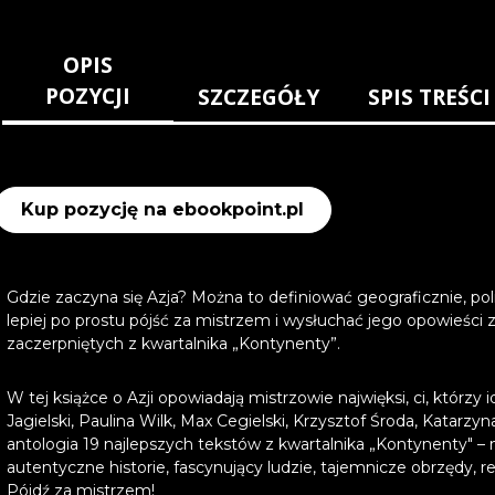
OPIS
POZYCJI
SZCZEGÓŁY
SPIS TREŚCI
Kup pozycję na ebookpoint.pl
Gdzie zaczyna się Azja? Można to definiować geograficznie, polit
lepiej po prostu pójść za mistrzem i wysłuchać jego opowieści 
zaczerpniętych z kwartalnika „Kontynenty”.
W tej książce o Azji opowiadają mistrzowie najwięksi, ci, którzy 
Jagielski, Paulina Wilk, Max Cegielski, Krzysztof Środa, Katarzyn
antologia 19 najlepszych tekstów z kwartalnika „Kontynenty" – 
autentyczne historie, fascynujący ludzie, tajemnicze obrzędy, r
Pójdź za mistrzem!