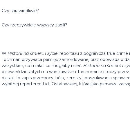
Czy sprawiedliwie?
Czy rzeczywiście wszyscy zabili?
W
Historii na śmierć i życie
, reportażu z pogranicza true crim
Tochman przywraca pamięć zamordowanej oraz opowiada o dziew
wszystkim, co miała i co mogłaby mieć.
Historia na śmierć i ży
dziewięćdziesiątych na warszawskim Tarchominie i toczy przez ć
dzisiaj. To zapis przemocy, bólu, zemsty i poszukiwania sprawie
wybitnej reporterce Lidii Ostałowskiej, która jako pierwsza zac