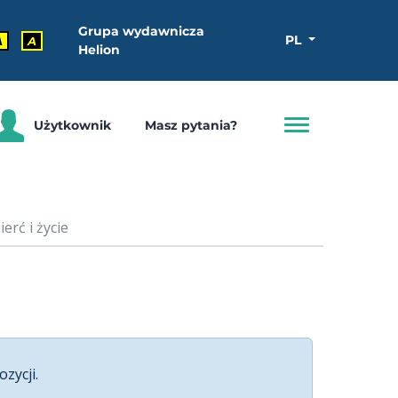
Grupa wydawnicza
PL
A
A
Helion
Użytkownik
Masz pytania?
erć i życie
ozycji.