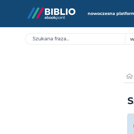
nowoczesna platfor
S