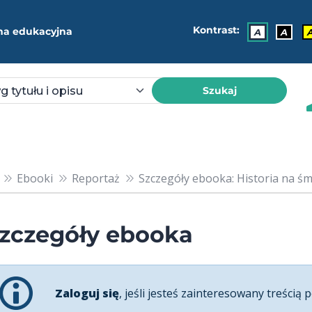
Kontrast:
ma edukacyjna
A
A
Szukaj
Ebooki
Reportaż
Szczegóły ebooka: Historia na śmi
zczegóły ebooka
Zaloguj się
, jeśli jesteś zainteresowany treścią p