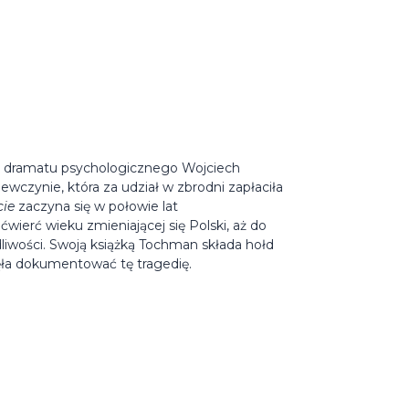
e i dramatu psychologicznego Wojciech
czynie, która za udział w zbrodni zapłaciła
cie
zaczyna się w połowie lat
wierć wieku zmieniającej się Polski, aż do
dliwości. Swoją książką Tochman składa hołd
zęła dokumentować tę tragedię.