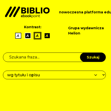
nowoczesna platforma edu
Kontrast:
Grupa wydawnicza
Helion
A
A
A
A
Szukaj