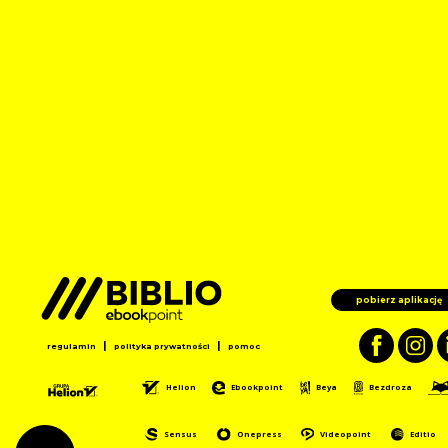
pobierz aplikację
|
|
regulamin
polityka prywatności
pomoc
Helion
Ebookpoint
Beya
Bezdroza
Sensus
Onepress
Videopoint
Editio