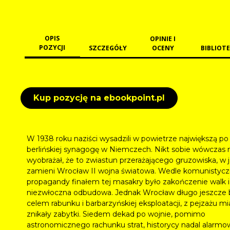
OPIS
OPINIE I
POZYCJI
SZCZEGÓŁY
OCENY
BIBLIOTE
Kup pozycję na ebookpoint.pl
W 1938 roku naziści wysadzili w powietrze największą po
berlińskiej synagogę w Niemczech. Nikt sobie wówczas 
wyobrażał, że to zwiastun przerażającego gruzowiska, w j
zamieni Wrocław II wojna światowa. Wedle komunistycz
propagandy finałem tej masakry było zakończenie walk i
niezwłoczna odbudowa. Jednak Wrocław długo jeszcze 
celem rabunku i barbarzyńskiej eksploatacji, z pejzażu mi
znikały zabytki. Siedem dekad po wojnie, pomimo
astronomicznego rachunku strat, historycy nadal alarmow