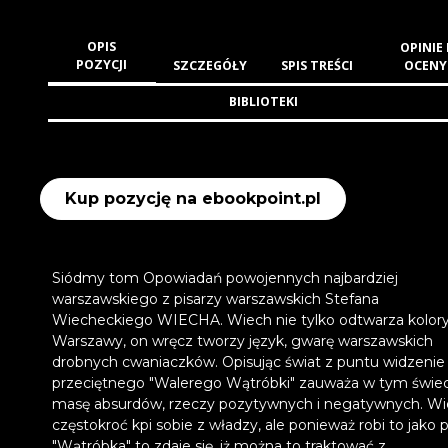
OPIS
OPINIE 
POZYCJI
SZCZEGÓŁY
SPIS TREŚCI
OCENY
BIBLIOTEKI
Kup pozycję na ebookpoint.pl
Siódmy tom Opowiadań powojennych najbardziej
warszawskiego z pisarzy warszawskich Stefana
Wiecheckiego WIECHA. Wiech nie tylko odtwarza kolor
Warszawy, on wręcz tworzy język, gwarę warszawskich
drobnych cwaniaczków. Opisując świat z puntu widzenie
przeciętnego "Walerego Wątróbki" zauważa w tym świec
masę absurdów, rzeczy pozytywnych i negatywnych. W
częstokroć kpi sobie z władzy, ale ponieważ robi to jako 
"Wątróbka" to zdaje się, iż można to traktować z