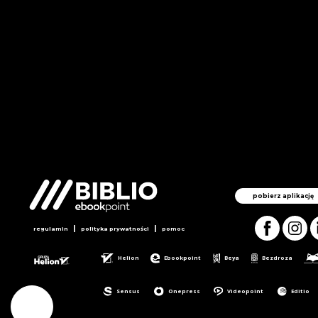
pobierz aplikację
|
|
regulamin
polityka prywatności
pomoc
Helion
Ebookpoint
Beya
Bezdroza
Sensus
Onepress
Videopoint
Editio