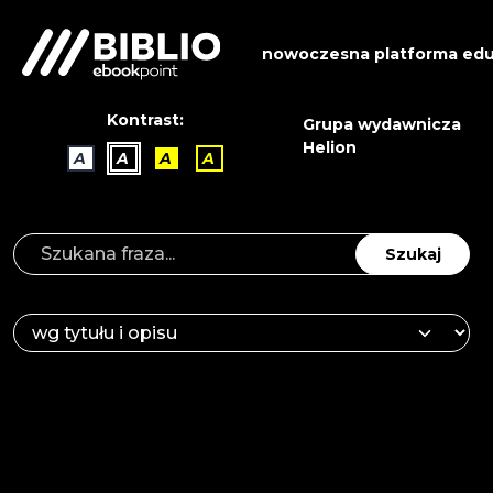
nowoczesna platforma edu
Kontrast:
Grupa wydawnicza
Helion
A
A
A
A
Szukaj