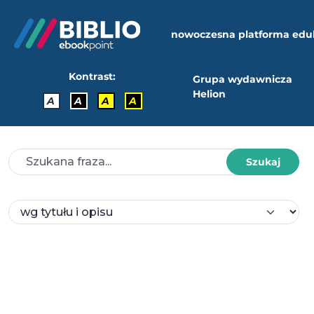
nowoczesna platforma edu
Kontrast:
Grupa wydawnicza
Helion
A
A
A
A
Szukaj