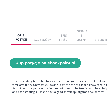
OPINIE
OPIS
SPIS
I
POZYCJI
SZCZEGÓŁY
TREŚCI
OCENY
BIBLIOT
Kup pozycję na ebookpoint.pl
This book is targeted at hobbyists, students, and game development professio
familiar with the Unity basics, looking to extend their skills and knowledge in 
field of real-time game animation. You will need to be familiar with level desi
and basic scripting in C# and have a good knowledge of game development.