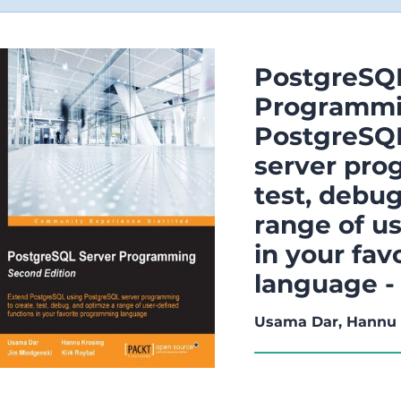
PostgreSQL
Programmi
PostgreSQ
server pro
test, debug
range of u
in your fa
language -
Usama Dar, Hannu K