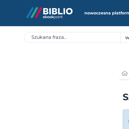
nowoczesna platfor
S