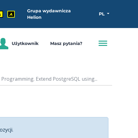
Grupa wydawnicza
PL
A
A
Helion
Użytkownik
Masz pytania?
 Programming. Extend PostgreSQL using...
ozycji.