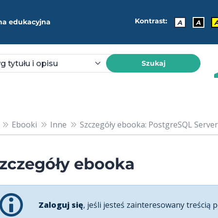
Kontrast:
ma edukacyjna
A
A
Szukaj
Ebooki
Inne
Szczegóły ebooka: PostgreSQL Server
zczegóły ebooka
Zaloguj się
, jeśli jesteś zainteresowany treścią p