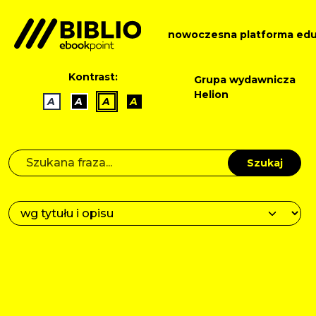
nowoczesna platforma edu
Kontrast:
Grupa wydawnicza
Helion
A
A
A
A
Szukaj