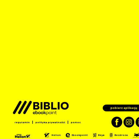
pobierz aplikację
|
|
regulamin
polityka prywatności
pomoc
Helion
Ebookpoint
Beya
Bezdroza