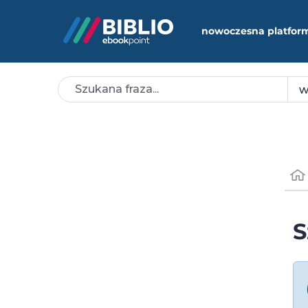
nowoczesna platfor
S