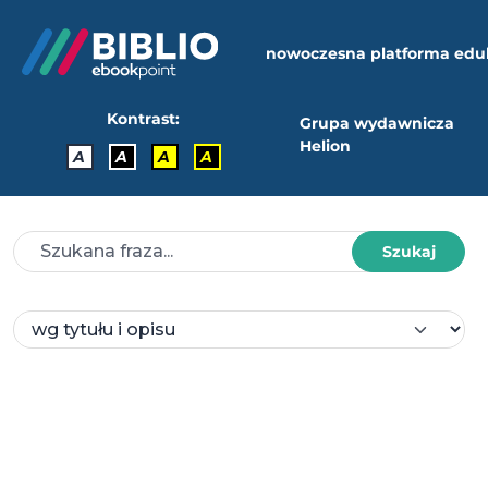
nowoczesna platforma edu
Kontrast:
Grupa wydawnicza
Helion
A
A
A
A
Szukaj