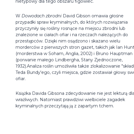
nietypowy dla tego obszaru figowiec.
W
Dowodach zbrodni
David Gibson omawia głośne
przypadki spraw kryminalnych, do których rozwiązania
przyczyniły się rośliny rosnące na miejscu zbrodni lub
znalezione w ciałach ofiar i na rzeczach należących do
przestępców. Dzięki nim osądzono i skazano wielu
morderców z pierwszych stron gazet, takich jak Ian Hun
(morderstwa w Soham, Anglia, 2002) i Bruno Hauptman
(porwanie małego Lindbergha, Stany Zjednoczone,
1932).Analiza roślin umożliwiła także zlokalizowanie "skład
Teda Bundy'ego, czyli miejsca, gdzie zostawiał głowy sw
ofiar.
Książka Davida Gibsona zdecydowanie nie jest lekturą dl
wrażliwych. Natomiast prawdziwi wielbiciele zagadek
kryminalnych przeczytają ją z zapartym tchem.