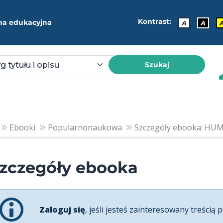
Kontrast:
ma edukacyjna
A
A
Szukaj
Ebooki
Popularnonaukowa
Szczegóły ebooka: HU
zczegóły ebooka
Zaloguj się
, jeśli jesteś zainteresowany treścią p