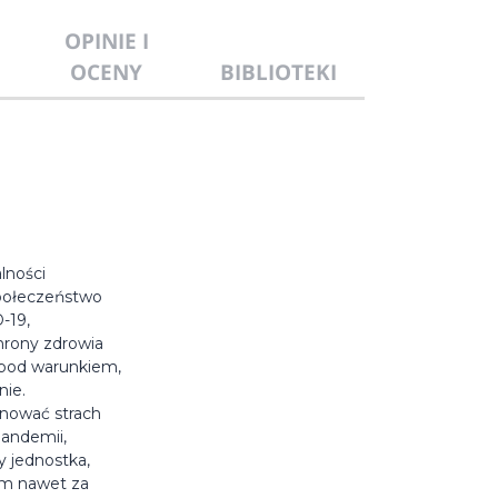
OPINIE I
OCENY
BIBLIOTEKI
lności
 społeczeństwo
-19,
hrony zdrowia
, pod warunkiem,
nie.
anować strach
pandemii,
 jednostka,
iom nawet za