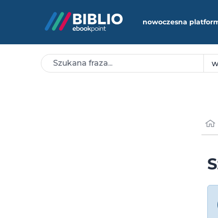
nowoczesna platfor
S