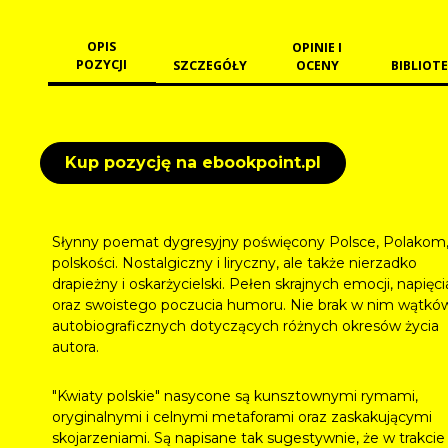
OPIS
OPINIE I
POZYCJI
SZCZEGÓŁY
OCENY
BIBLIOTE
Kup pozycję na ebookpoint.pl
Słynny poemat dygresyjny poświęcony Polsce, Polakom
polskości. Nostalgiczny i liryczny, ale także nierzadko
drapieżny i oskarżycielski. Pełen skrajnych emocji, napięci
oraz swoistego poczucia humoru. Nie brak w nim wątkó
autobiograficznych dotyczących różnych okresów życia
autora.
"Kwiaty polskie" nasycone są kunsztownymi rymami,
oryginalnymi i celnymi metaforami oraz zaskakującymi
skojarzeniami. Są napisane tak sugestywnie, że w trakcie