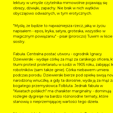
lektury w umyśle czytelnika mimowolnie pojawiają się
obrazy, dźwięki, zapachy. Nie brak w nich wątków
obyczajowo odważnych, w tym erotycznych.
"Myślę, że będzie to najważniejsza rzecz, jaką w życiu
napisałem - epos, liryka, satyra, groteska, wszystko w
magicznym powiązaniu" - pisał (proroczo) Tuwim w liście
siostry.
Fabuła. Centralna postać utworu - ogrodnik Ignacy
Dziewierski - wydaje córkę za mąż za carskiego oficera, k
tłumi protest proletariatu w Łodzi w 1905 roku, zabijając k
robotników (sam także ginie). Córka niebawem umiera
podczas porodu. Dziewierski bierze pod opiekę swoją n
narodzoną wnuczkę, a gdy ta dorośnie, wyda ją za mąż z
bogatego przemysłowca Folbluta. Jednak fabuła w
"Kwiatach polskich" ma charakter marginalny - dominują
rozległe dygresje na bardzo różnorodne tematy, które
stanowią o nieprzemijającej wartości tego dzieła.