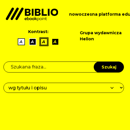
nowoczesna platforma edu
Kontrast:
Grupa wydawnicza
Helion
A
A
A
A
Szukaj