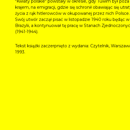
"Kwiaty polskie" powstały w okresie, gdy Tuwim był poza
krajem, na emigracji, gdzie się schronił obawiając się utra
życia z rąk hitlerowców w okupowanej przez nich Polsce.
Swój utwór zaczął pisać w listopadzie 1940 roku będąc w
Brazylii, a kontynuował tę pracę w Stanach Zjednoczony
(1941-1944).
Tekst książki zaczerpnięto z wydania: Czytelnik, Warszaw
1993.