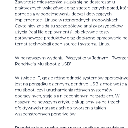
Zawartość miesięcznika skupia się na dostarczaniu
praktycznych wskazówek oraz strategicznych porad, któ
pomagają w podejmowaniu decyzji dotyczących
implementacji Linuxa w różnorodnych środowiskach.
Czytelnicy znajdą tu szczegółowe analizy przypadków
użycia (real life deployments), obiektywne testy
porównawcze produktów oraz dogłębne opracowania na
temat technologii open source i systemu Linux.
W najnowszym wydaniu: "Wszystko w Jednym - Tworze
Pendrive'a Multiboot z USB"
W świecie IT, gdzie różnorodność systemów operacyjny
jest na porządku dziennym, pendrive USB z możliwością
multiboot, czyli uruchamiania różnych systemów
operacyjnych, staje się nieocenionym narzędziem. W
naszym najnowszym artykule skupiamy się na trzech
efektywnych narzędziach do tworzenia takich
wszechstronnych pendrive'ów.
Przedstawiamy praktyczny przewodnik po narzędziach,