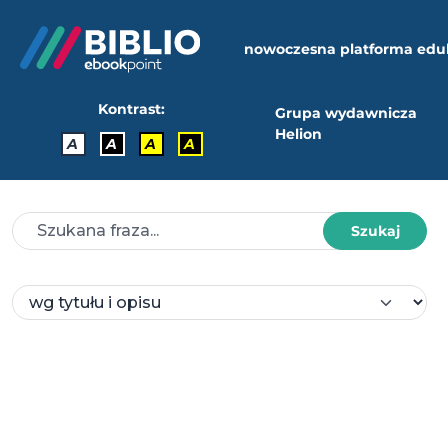
nowoczesna platforma edu
Kontrast:
Grupa wydawnicza
Helion
A
A
A
A
Szukaj