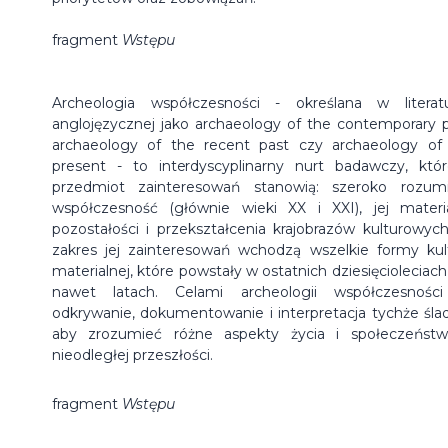
fragment
Wstępu
Archeologia współczesności - określana w literat
anglojęzycznej jako archaeology of the contemporary p
archaeology of the recent past czy archaeology of
present - to interdyscyplinarny nurt badawczy, któ
przedmiot zainteresowań stanowią: szeroko rozum
współczesność (głównie wieki XX i XXI), jej materi
pozostałości i przekształcenia krajobrazów kulturowyc
zakres jej zainteresowań wchodzą wszelkie formy kul
materialnej, które powstały w ostatnich dziesięcioleciach
nawet latach. Celami archeologii współczesnośc
odkrywanie, dokumentowanie i interpretacja tychże śla
aby zrozumieć różne aspekty życia i społeczeńst
nieodległej przeszłości.
fragment
Wstępu