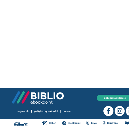
pobierz aplikację
|
|
regulamin
polityka prywatności
pomoc
Helion
Ebookpoint
Beya
Bezdroza