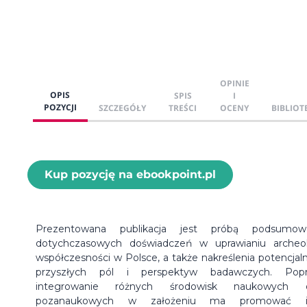
OPINIE
OPIS
SPIS
I
POZYCJI
SZCZEGÓŁY
TREŚCI
OCENY
BIBLIOT
Kup pozycję na ebookpoint.pl
Prezentowana publikacja jest próbą podsumowa
dotychczasowych doświadczeń w uprawianiu archeol
współczesności w Polsce, a także nakreślenia potencjal
przyszłych pól i perspektyw badawczych. Popr
integrowanie różnych środowisk naukowych o
pozanaukowych w założeniu ma promować i