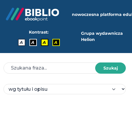
nowoczesna platforma edu
Kontrast:
Grupa wydawnicza
Helion
A
A
A
A
Szukaj