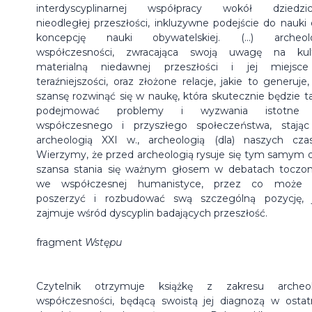
interdyscyplinarnej współpracy wokół dziedzi
nieodległej przeszłości, inkluzywne podejście do nauki 
koncepcję nauki obywatelskiej. (...) archeol
współczesności, zwracająca swoją uwagę na kul
materialną niedawnej przeszłości i jej miejs
teraźniejszości, oraz złożone relacje, jakie to generuje
szansę rozwinąć się w naukę, która skutecznie będzie t
podejmować problemy i wyzwania istotne 
współczesnego i przyszłego społeczeństwa, stając
archeologią XXI w., archeologią (dla) naszych cza
Wierzymy, że przed archeologią rysuje się tym samym 
szansa stania się ważnym głosem w debatach toczo
we współczesnej humanistyce, przez co może 
poszerzyć i rozbudować swą szczególną pozycję, 
zajmuje wśród dyscyplin badających przeszłość.
fragment
Wstępu
Czytelnik otrzymuje książkę z zakresu archeol
współczesności, będącą swoistą jej diagnozą w ostat