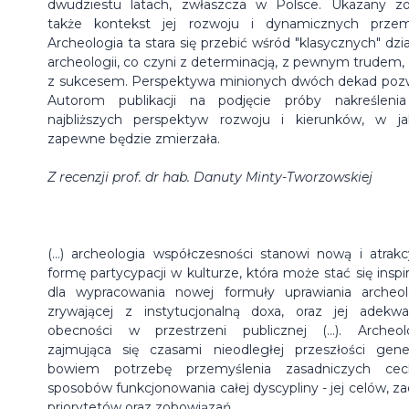
dwudziestu latach, zwłaszcza w Polsce. Ukazany zo
także kontekst jej rozwoju i dynamicznych przem
Archeologia ta stara się przebić wśród "klasycznych" dzi
archeologii, co czyni z determinacją, z pewnym trudem, a
z sukcesem. Perspektywa minionych dwóch dekad poz
Autorom publikacji na podjęcie próby nakreślenia
najbliższych perspektyw rozwoju i kierunków, w ja
zapewne będzie zmierzała.
Z recenzji prof. dr hab. Danuty Minty-Tworzowskiej
(...) archeologia współczesności stanowi nową i atrakc
formę partycypacji w kulturze, która może stać się inspir
dla wypracowania nowej formuły uprawiania archeolo
zrywającej z instytucjonalną doxa, oraz jej adekwa
obecności w przestrzeni publicznej (...). Archeol
zajmująca się czasami nieodległej przeszłości gene
bowiem potrzebę przemyślenia zasadniczych ce
sposobów funkcjonowania całej dyscypliny - jej celów, za
priorytetów oraz zobowiązań.