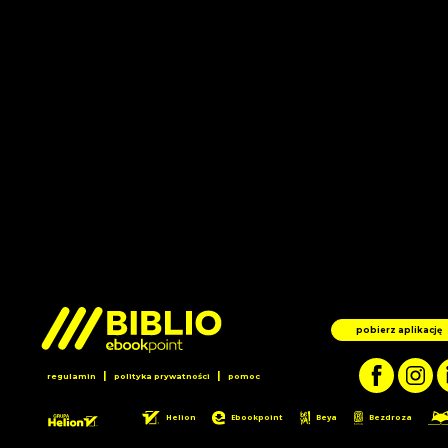
pobierz aplikację
|
|
regulamin
polityka prywatności
pomoc
Helion
Ebookpoint
Beya
Bezdroza