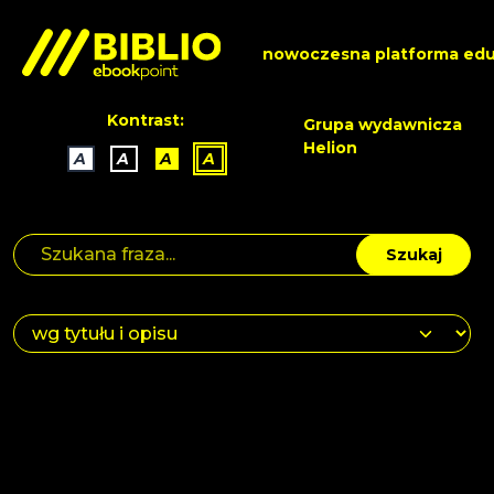
nowoczesna platforma edu
Kontrast:
Grupa wydawnicza
Helion
A
A
A
A
Szukaj