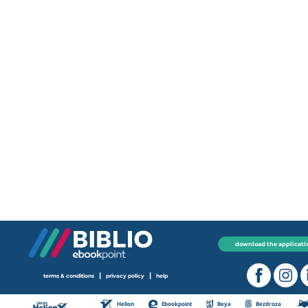
download the applicati
|
|
terms & conditions
privacy policy
help
Helion
Ebookpoint
Beya
Bezdroza