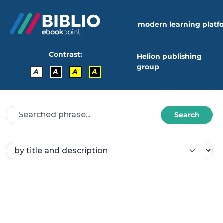
modern learning platf
Contrast:
Helion publishing
group
A
A
A
A
Search