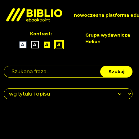
nowoczesna platforma edu
Kontrast:
Grupa wydawnicza
Helion
A
A
A
A
Szukaj