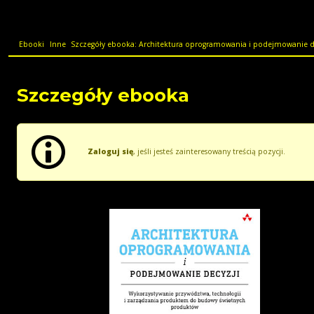
Ebooki
Inne
Szczegóły ebooka: Architektura oprogramowania i podejmowanie dec
Szczegóły ebooka
Zaloguj się
, jeśli jesteś zainteresowany treścią pozycji.