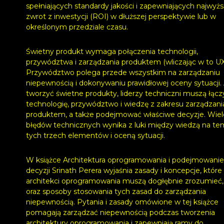
spełniających standardy jakości i zapewniających najwyż
zwrot z inwestycji (ROI) w dłuższej perspektywie lub w
określonym przedziale czasu.
Świetny produkt wymaga połączenia technologii,
przywództwa i zarządzania produktem (wliczając w to UX
Przywództwo polega przede wszystkim na zarządzaniu
niepewnością i dokonywaniu prawidłowej oceny sytuacji.
tworzyć świetne produkty, liderzy techniczni muszą łącz
technologię, przywództwo i wiedzę z zakresu zarządzani
produktem, a także podejmować właściwe decyzje. Wiel
błędów technicznych wynika z luki między wiedzą na te
tych trzech elementów i oceną sytuacji.
W książce Architektura oprogramowania i podejmowanie
decyzji Srinath Perera wyjaśnia zasady i koncepcje, które
architekci oprogramowania muszą dogłębnie zrozumieć,
oraz sposoby stosowania tych zasad do zarządzania
niepewnością. Pytania i zasady omówione w tej książce
pomagają zarządzać niepewnością podczas tworzenia
architektury oprogramowania i zapewniają ramy do