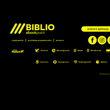
pobierz aplikację
|
|
regulamin
polityka prywatności
pomoc
Helion
Ebookpoint
Beya
Bezdroza
Sensus
Onepress
Videopoint
Editio
© Helion 1