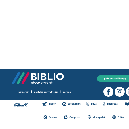
pobierz aplikację
|
|
regulamin
polityka prywatności
pomoc
Helion
Ebookpoint
Beya
Bezdroza
Sensus
Onepress
Videopoint
Editio