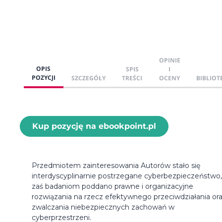
OPINIE
OPIS
SPIS
I
POZYCJI
SZCZEGÓŁY
TREŚCI
OCENY
BIBLIOT
Kup pozycję na ebookpoint.pl
Przedmiotem zainteresowania Autorów stało się
interdyscyplinarnie postrzegane cyberbezpieczeństwo,
zaś badaniom poddano prawne i organizacyjne
rozwiązania na rzecz efektywnego przeciwdziałania or
zwalczania niebezpiecznych zachowań w
cyberprzestrzeni.