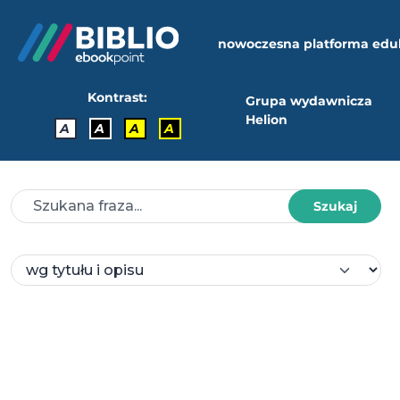
nowoczesna platforma edu
Kontrast:
Grupa wydawnicza
Helion
A
A
A
A
Szukaj