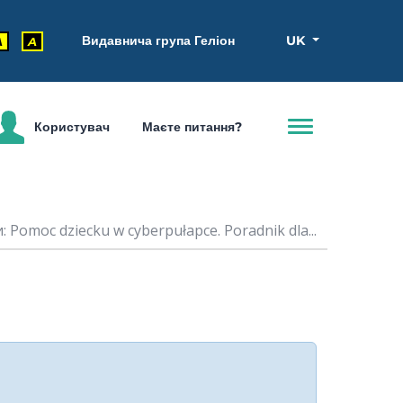
Видавнича група Геліон
UK
A
A
Користувач
Маєте питання?
 Pomoc dziecku w cyberpułapce. Poradnik dla...