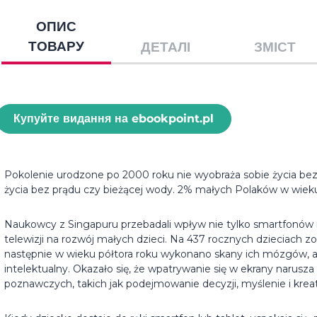
ОПИС
ТОВАРУ
ДЕТАЛІ
ЗМІСТ
Купуйте видання на ebookpoint.pl
Pokolenie urodzone po 2000 roku nie wyobraża sobie życia bez s
życia bez prądu czy bieżącej wody. 2% małych Polaków w wieku 
Naukowcy z Singapuru przebadali wpływ nie tylko smartfonów i
telewizji na rozwój małych dzieci. Na 437 rocznych dzieciach 
następnie w wieku półtora roku wykonano skany ich mózgów, a
intelektualny. Okazało się, że wpatrywanie się w ekrany narusz
poznawczych, takich jak podejmowanie decyzji, myślenie i kre