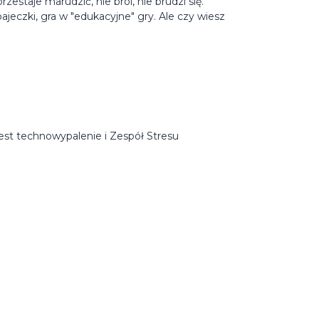
rzestaje marudzić, nie broi, nie brudzi się.
ajeczki, gra w "edukacyjne" gry. Ale czy wiesz
jest technowypalenie i Zespół Stresu