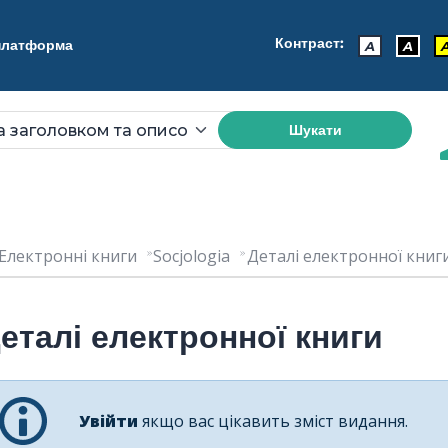
Контраст:
 платформа
A
A
Шукати
Електронні книги
Socjologia
Деталі електронної книги:
еталі електронної книги
Увійти
якщо вас цікавить зміст видання.