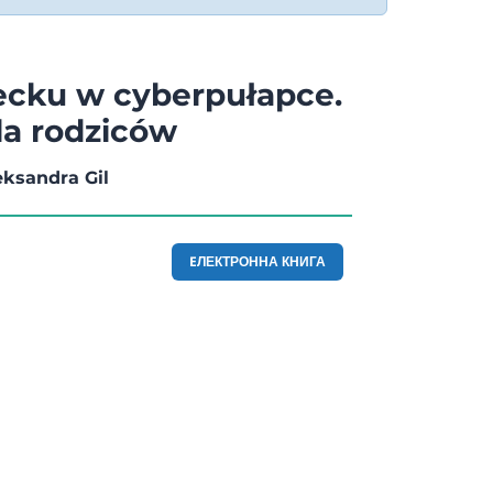
cku w cyberpułapce.
la rodziców
eksandra Gil
EЛЕКТРОННА КНИГА