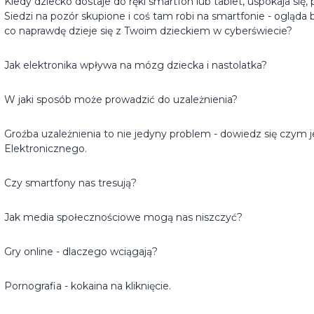
Kiedy dziecko dostaje do ręki smartfon lub tablet, uspokaja się, p
Siedzi na pozór skupione i coś tam robi na smartfonie - ogląda b
co naprawdę dzieje się z Twoim dzieckiem w cyberświecie?
Jak elektronika wpływa na mózg dziecka i nastolatka?
W jaki sposób może prowadzić do uzależnienia?
Groźba uzależnienia to nie jedyny problem - dowiedz się czym 
Elektronicznego.
Czy smartfony nas tresują?
Jak media społecznościowe mogą nas niszczyć?
Gry online - dlaczego wciągają?
Pornografia - kokaina na kliknięcie.