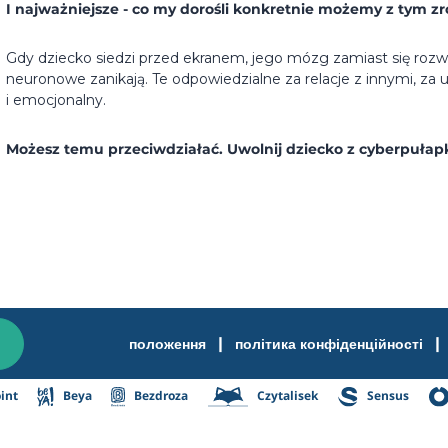
I najważniejsze - co my dorośli konkretnie możemy z tym zr
Gdy dziecko siedzi przed ekranem, jego mózg zamiast się rozwi
neuronowe zanikają. Te odpowiedzialne za relacje z innymi, za 
i emocjonalny.
Możesz temu przeciwdziałać. Uwolnij dziecko z cyberpułapki.
|
|
положення
політика конфіденційності
int
Beya
Bezdroza
Czytalisek
Sensus