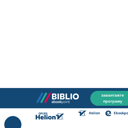
завантажте
програму
Helion
Ebookpo