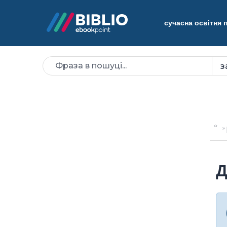
сучасна освітня
Д