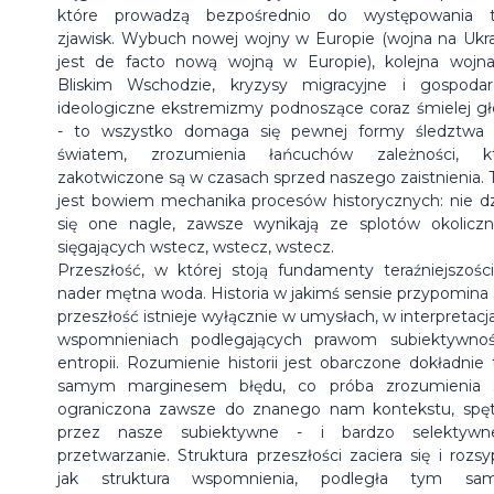
które prowadzą bezpośrednio do występowania 
zjawisk. Wybuch nowej wojny w Europie (wojna na Ukra
jest de facto nową wojną w Europie), kolejna wojn
Bliskim Wschodzie, kryzysy migracyjne i gospodar
ideologiczne ekstremizmy podnoszące coraz śmielej g
- to wszystko domaga się pewnej formy śledztwa
światem, zrozumienia łańcuchów zależności, k
zakotwiczone są w czasach sprzed naszego zaistnienia. 
jest bowiem mechanika procesów historycznych: nie dz
się one nagle, zawsze wynikają ze splotów okoliczn
sięgających wstecz, wstecz, wstecz.
Przeszłość, w której stoją fundamenty teraźniejszości
nader mętna woda. Historia w jakimś sensie przypomina 
przeszłość istnieje wyłącznie w umysłach, w interpretacja
wspomnieniach podlegających prawom subiektywnoś
entropii. Rozumienie historii jest obarczone dokładnie
samym marginesem błędu, co próba zrozumienia 
ograniczona zawsze do znanego nam kontekstu, spę
przez nasze subiektywne - i bardzo selektywn
przetwarzanie. Struktura przeszłości zaciera się i rozsy
jak struktura wspomnienia, podległa tym sa