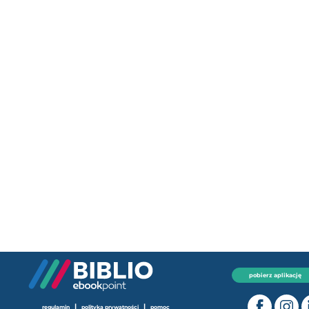
pobierz aplikację
|
|
regulamin
polityka prywatności
pomoc