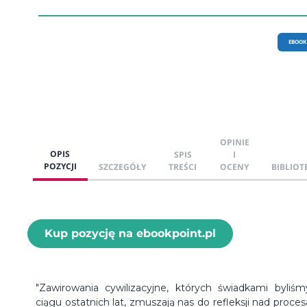
EBOOK
OPINIE
OPIS
SPIS
I
POZYCJI
SZCZEGÓŁY
TREŚCI
OCENY
BIBLIOT
Kup pozycję na ebookpoint.pl
"Zawirowania cywilizacyjne, których świadkami byliś
ciągu ostatnich lat, zmuszają nas do refleksji nad proces