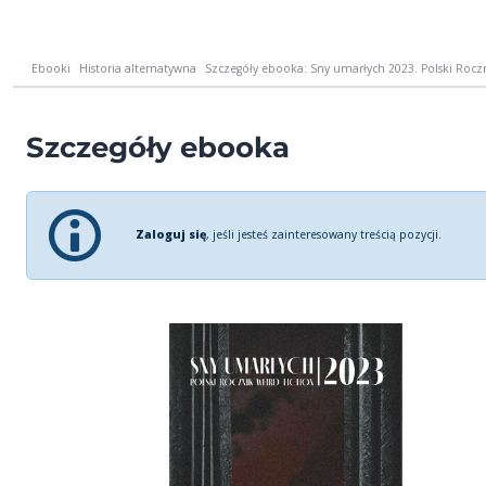
Ebooki
Historia alternatywna
Szczegóły ebooka: Sny umarłych 2023. Polski Roczn
Szczegóły ebooka
Zaloguj się
, jeśli jesteś zainteresowany treścią pozycji.