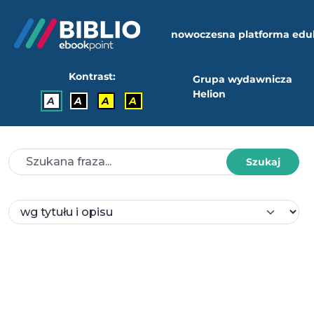
nowoczesna platforma edu
Kontrast:
Grupa wydawnicza
Helion
A
A
A
A
Szukaj