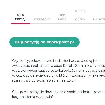
OPINIE
OPIS
SPIS
I
POZYCJI
SZCZEGÓŁY
TREŚCI
OCENY
BIBLIOT
Kup pozycję na ebookpoint.pl
Czytelnicy, telewidzowie i radiosłuchacze, wiedzą jak o
zwierzętach potrafi opowiadać Dorota Sumińska. Tym r
w swojej nowej książce autorka pokaże nam lustro, a cz
wręcz krzywe zwierciadło, w którym zobaczymy jak niew
różnimy się od swoich braci mniejszych.
Czego możemy się dowiedzieć o sobie, podpatrując zalo
koguta, słonia czy pawia?