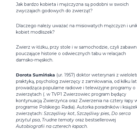
Jak bardzo kobieta i mężczyzna są podobni w swoich
zwyczajach godowych do zwierząt?
Dlaczego należy uważać na misiowatych mężczyzn i uni
kobiet modliszek?
Zwierz w łóżku, przy stole i w samochodzie, czyli zabawn
pouczające historie o odwiecznych tabu w relacjach
damsko-męskich.
Dorota Sumińska
(ur. 1957) doktor weterynarii z wielolet
praktyką, psycholog zwierzęcy z zamiłowania, od kilku lat
prowadząca popularne radiowe i telewizyjne programy o
zwierzętach (. w TVP1 Zwierzowiec program będący
kontynuacją Zwierzyńca oraz Zwierzenia na cztery łapy w
programie Polskiego Radia). Autorka poradników i książe
zwierzętach:
Szczęśliwy kot
,
Szczęśliwy pies
,
Do serca
przytul psa
,
Trudne tematy
oraz bestsellerowej
Autobiografii na czterech łapach
.