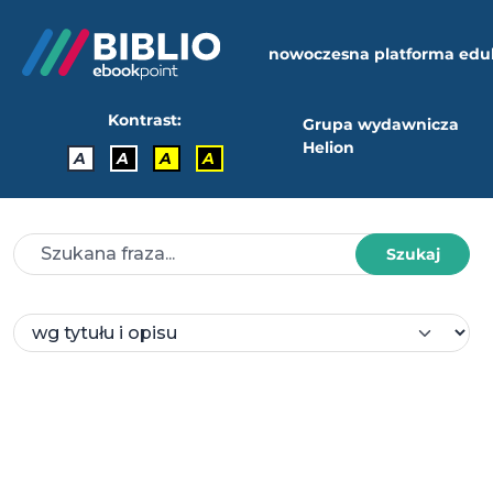
nowoczesna platforma edu
Kontrast:
Grupa wydawnicza
Helion
A
A
A
A
Szukaj