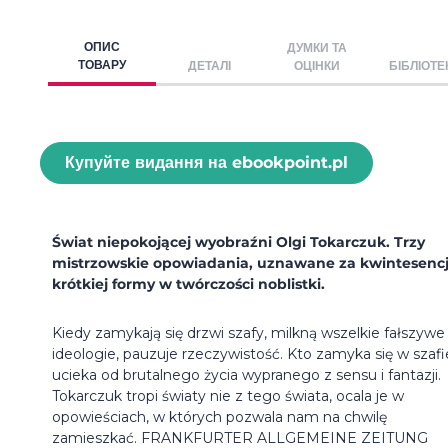
ОПИС
ДУМКИ ТА
ТОВАРУ
ДЕТАЛІ
ОЦІНКИ
БІБЛІОТЕ
Купуйте видання на ebookpoint.pl
Świat niepokojącej wyobraźni Olgi Tokarczuk. Trzy
mistrzowskie opowiadania, uznawane za kwintesenc
krótkiej formy w twórczości noblistki.
Kiedy zamykają się drzwi szafy, milkną wszelkie fałszywe
ideologie, pauzuje rzeczywistość. Kto zamyka się w szafi
ucieka od brutalnego życia wypranego z sensu i fantazji.
Tokarczuk tropi światy nie z tego świata, ocala je w
opowieściach, w których pozwala nam na chwilę
zamieszkać. FRANKFURTER ALLGEMEINE ZEITUNG