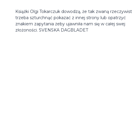
Książki Olgi Tokarczuk dowodzą, że tak zwaną rzeczywis
trzeba szturchnąć pokazać z innej strony lub opatrzyć
znakiem zapytania żeby ujawniła nam się w całej swej
złożoności. SVENSKA DAGBLADET