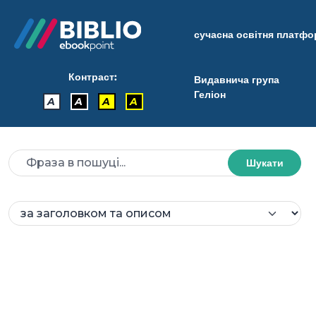
сучасна освітня платф
Контраст:
Видавнича група
Геліон
A
A
A
A
Шукати