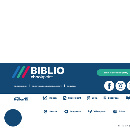
завантажте програму
|
|
положення
політика конфіденційності
довідка
Helion
Ebookpoint
Beya
Bezdroza
Sensus
Onepress
Videopoint
Editio
© Helion 1