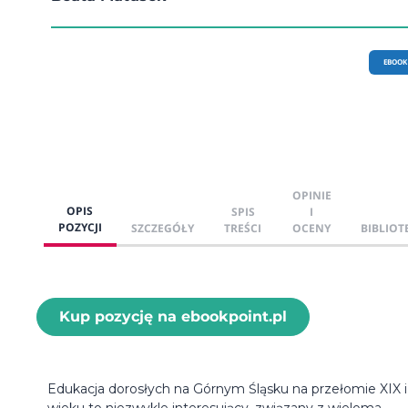
EBOOK
OPINIE
OPIS
SPIS
I
POZYCJI
SZCZEGÓŁY
TREŚCI
OCENY
BIBLIOT
Kup pozycję na ebookpoint.pl
Edukacja dorosłych na Górnym Śląsku na przełomie XIX i
wieku to niezwykle interesujący, związany z wieloma