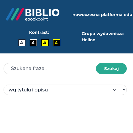
nowoczesna platforma edu
Kontrast:
Grupa wydawnicza
Helion
A
A
A
A
Szukaj