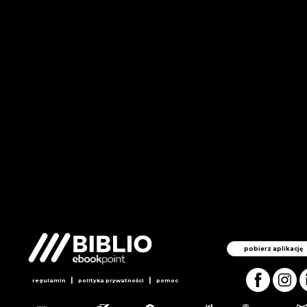
pobierz aplikację
|
|
regulamin
polityka prywatności
pomoc