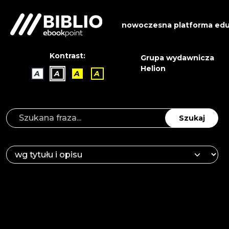
nowoczesna platforma edu
Kontrast:
Grupa wydawnicza
Helion
A
A
A
A
Szukaj