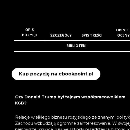
OPIS
OPINIE 
POZYCJI
SZCZEGÓŁY
SPIS TREŚCI
OCENY
BIBLIOTEKI
Kup pozycję na ebookpoint.pl
Czy Donald Trump był tajnym współpracownikiem
KGB?
Relacje wielkiego biznesu rosyjskiego ze znanymi polity
Zachodu wzbudzają ogromne zainteresowanie. W swoje
najnowszej książce Jurij Felsztinski przedstawia historię, k