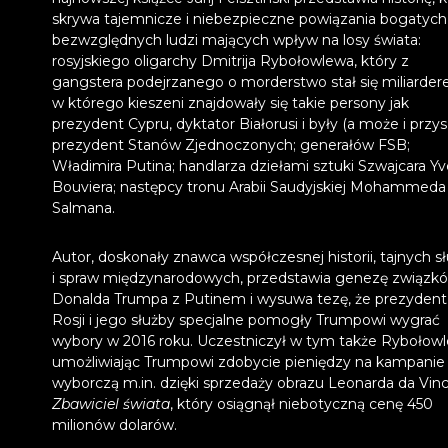
skrywa tajemnicze i niebezpieczne powiązania bogatych
bezwzględnych ludzi mających wpływ na losy świata:
rosyjskiego oligarchy Dmitrija Rybołowlewa, który z
gangstera podejrzanego o morderstwo stał się miliarder
w którego kieszeni znajdowały się takie persony jak
prezydent Cypru, dyktator Białorusi i były (a może i przys
prezydent Stanów Zjednoczonych; generałów FSB;
Władimira Putina; handlarza dziełami sztuki Szwajcara Y
Bouviera; następcy tronu Arabii Saudyjskiej Mohammeda
Salmana.
Autor, doskonały znawca współczesnej historii, tajnych s
i spraw międzynarodowych, przedstawia genezę związk
Donalda Trumpa z Putinem i wysuwa tezę, że prezydent
Rosji i jego służby specjalne pomogły Trumpowi wygrać
wybory w 2016 roku. Uczestniczył w tym także Rybołowl
umożliwiając Trumpowi zdobycie pieniędzy na kampanie
wyborczą m.in. dzięki sprzedaży obrazu Leonarda da Vinc
Zbawiciel świata
, który osiągnął niebotyczną cenę 450
milionów dolarów.