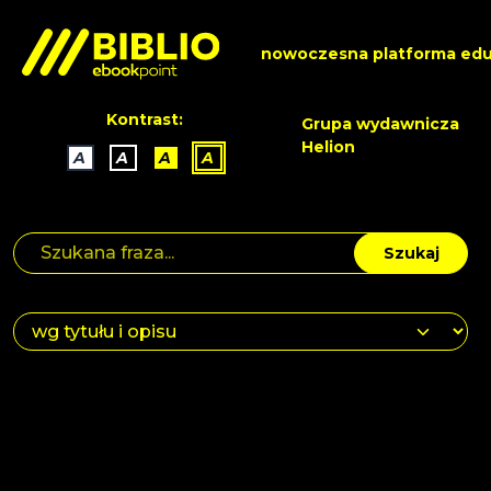
nowoczesna platforma edu
Kontrast:
Grupa wydawnicza
Helion
A
A
A
A
Szukaj