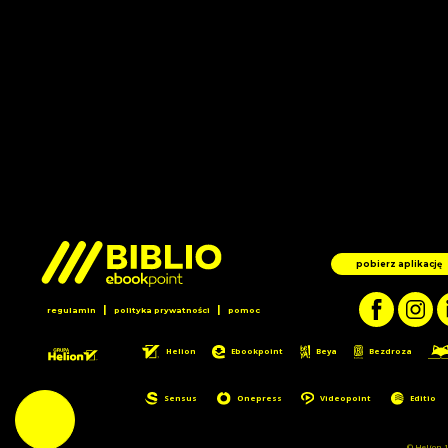
pobierz aplikację
|
|
regulamin
polityka prywatności
pomoc
Helion
Ebookpoint
Beya
Bezdroza
Sensus
Onepress
Videopoint
Editio
© Helion 1