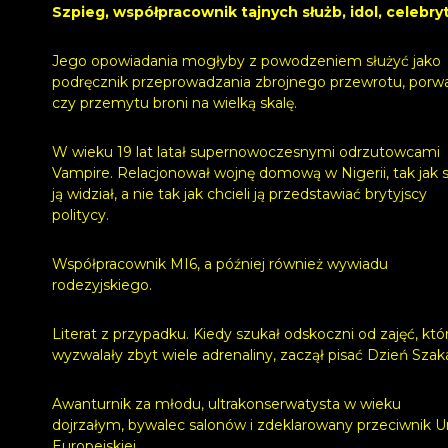
Szpieg, współpracownik tajnych służb, idol, celebry
Jego opowiadania mogłyby z powodzeniem służyć jako
podręcznik przeprowadzania zbrojnego przewrotu, porw
czy przemytu broni na wielką skalę.
W wieku 19 lat latał supernowoczesnymi odrzutowcami
Vampire. Relacjonował wojnę domową w Nigerii, tak jak
ją widział, a nie tak jak chcieli ją przedstawiać brytyjscy
politycy.
Współpracownik MI6, a później również wywiadu
rodezyjskiego.
Literat z przypadku. Kiedy szukał odskoczni od zajęć, któ
wyzwalały zbyt wiele adrenaliny, zaczął pisać Dzień Szaka
Awanturnik za młodu, ultrakonserwatysta w wieku
dojrzałym, bywalec salonów i zdeklarowany przeciwnik Un
Europejskiej.