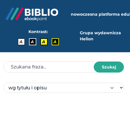
nowoczesna platforma edu
Kontrast:
Grupa wydawnicza
Helion
A
A
A
A
Szukaj