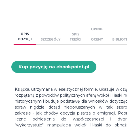
OPINIE
OPIS
SPIS
I
POZYCJI
SZCZEGÓŁY
TREŚCI
OCENY
BIBLIOT
Kup pozycję na ebookpoint.pl
Książka, utrzymana w eseistycznej formie, ukazuje w częś
rozpętaną z powodów politycznych aferę wokół Hłaski na
historycznym i buduje podstawę dla wniosków dotyczą
spraw nigdzie dotąd nieporuszanych w tak szer
zakresie - jak choćby decyzja pisarza o emigracji. Pop
liczne odniesienia do współczesności i dygre
"wykorzystuje" manipulację wokół Hłaski do obnaż