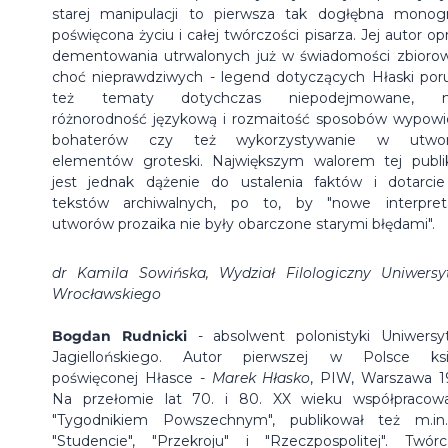
starej manipulacji to pierwsza tak dogłębna monogr
poświęcona życiu i całej twórczości pisarza. Jej autor op
dementowania utrwalonych już w świadomości zbiorow
choć nieprawdziwych - legend dotyczących Hłaski por
też tematy dotychczas niepodejmowane, m.
różnorodność językową i rozmaitość sposobów wypowi
bohaterów czy też wykorzystywanie w utwor
elementów groteski. Największym walorem tej publik
jest jednak dążenie do ustalenia faktów i dotarci
tekstów archiwalnych, po to, by "nowe interpret
utworów prozaika nie były obarczone starymi błędami".
dr Kamila Sowińska, Wydział Filologiczny Uniwersy
Wrocławskiego
Bogdan Rudnicki
- absolwent polonistyki Uniwersy
Jagiellońskiego. Autor pierwszej w Polsce ksi
poświęconej Hłasce -
Marek Hłasko
, PIW, Warszawa 1
Na przełomie lat 70. i 80. XX wieku współpracow
"Tygodnikiem Powszechnym", publikował też m.i
"Studencie", "Przekroju" i "Rzeczpospolitej". Twór