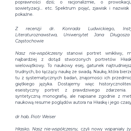
poprawności dziś; o racjonalizmie, o prowokacj
sowietyzacji... etc. Spektrum pojęć, zjawisk i nazwisk 
pokaźne.
Z recenzji dr. Konrada Ludwickiego, Insty
Literaturoznawstwa, Uniwersytet Jana Długosz
Częstochowie
Nasz nie-współczesny
stanowi portret wnikliwy, 
najbardziej z dotąd stworzonych portretów Hłask
wielowątkowy. To naukowy esej, gatunek najtrudniejs
trudnych, bo łączący naukę ze swadą. Naukę, która bierze
tu z systematycznych badań, znajomości ich przedmio
giętkiego języka. Dostajemy więc historycznolitera
eseistyczny portret z prawdziwego zdarzenia.
syntetyczną monografię, ale napisane zgodnie z me
naukową resume poglądów autora na Hłaskę i jego czasy
dr hab. Piotr Weiser
Hłasko. Nasz nie-współczesny,
czyli nowy wspaniały ż