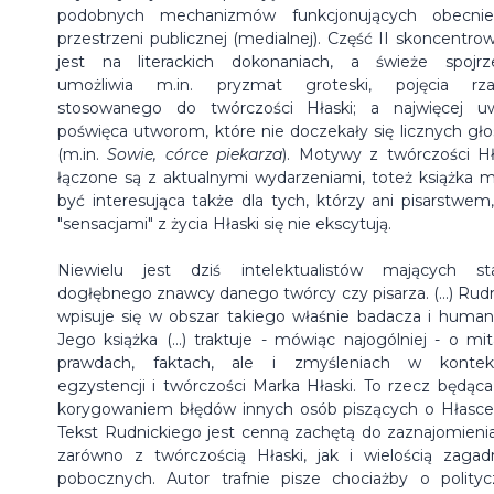
podobnych mechanizmów funkcjonujących obecni
przestrzeni publicznej (medialnej). Część II skoncentro
jest na literackich dokonaniach, a świeże spojrz
umożliwia m.in. pryzmat groteski, pojęcia rz
stosowanego do twórczości Hłaski; a najwięcej u
poświęca utworom, które nie doczekały się licznych gł
(m.in.
Sowie, córce piekarza
). Motywy z twórczości Hł
łączone są z aktualnymi wydarzeniami, toteż książka 
być interesująca także dla tych, którzy ani pisarstwem,
"sensacjami" z życia Hłaski się nie ekscytują.
Niewielu jest dziś intelektualistów mających st
dogłębnego znawcy danego twórcy czy pisarza. (...) Rudn
wpisuje się w obszar takiego właśnie badacza i humani
Jego książka (...) traktuje - mówiąc najogólniej - o mit
prawdach, faktach, ale i zmyśleniach w kontek
egzystencji i twórczości Marka Hłaski. To rzecz będąca
korygowaniem błędów innych osób piszących o Hłasce. (
Tekst Rudnickiego jest cenną zachętą do zaznajomienia
zarówno z twórczością Hłaski, jak i wielością zagad
pobocznych. Autor trafnie pisze chociażby o polityc