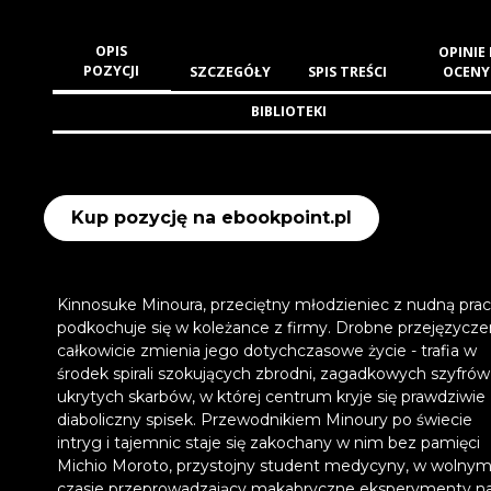
OPIS
OPINIE 
POZYCJI
SZCZEGÓŁY
SPIS TREŚCI
OCENY
BIBLIOTEKI
Kup pozycję na ebookpoint.pl
Kinnosuke Minoura, przeciętny młodzieniec z nudną prac
podkochuje się w koleżance z firmy. Drobne przejęzycze
całkowicie zmienia jego dotychczasowe życie - trafia w
środek spirali szokujących zbrodni, zagadkowych szyfrów 
ukrytych skarbów, w której centrum kryje się prawdziwie
diaboliczny spisek. Przewodnikiem Minoury po świecie
intryg i tajemnic staje się zakochany w nim bez pamięci
Michio Moroto, przystojny student medycyny, w wolny
czasie przeprowadzający makabryczne eksperymenty n