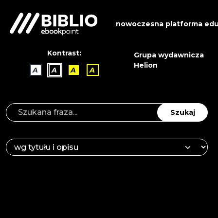
nowoczesna platforma edu
Kontrast:
Grupa wydawnicza
Helion
A
A
A
A
Szukaj