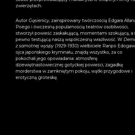
zwierzętach.
Autor
Gąsienicy,
zainspirowany twórczością Edgara Allan
Poego i ówczesną popularnością teatrów osobliwości,
stworzył powieść zaskakującą, momentami szokującą, a
pewno testującą naszą współczesną wrażliwość. W
Demo
z samotnej wyspy
(1929-1930) wielbiciele Ranpo Edogaw
ojca japońskiego kryminału, znajdą wszystko, za co
pokochali jego opowiadania: atmosferę
dziewiętnastowiecznej gotyckiej powieści, zagadkę
morderstwa w zamkniętym pokoju, wątki przygodowe i
erotyczną groteskę.