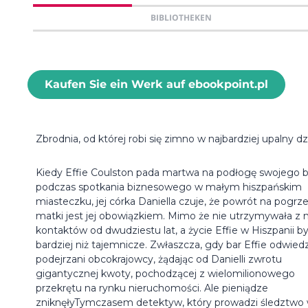
BIBLIOTHEKEN
Kaufen Sie ein Werk auf ebookpoint.pl
Zbrodnia, od której robi się zimno w najbardziej upalny dz
Kiedy Effie Coulston pada martwa na podłogę swojego 
podczas spotkania biznesowego w małym hiszpańskim
miasteczku, jej córka Daniella czuje, że powrót na pogrz
matki jest jej obowiązkiem. Mimo że nie utrzymywała z n
kontaktów od dwudziestu lat, a życie Effie w Hiszpanii b
bardziej niż tajemnicze. Zwłaszcza, gdy bar Effie odwied
podejrzani obcokrajowcy, żądając od Danielli zwrotu
gigantycznej kwoty, pochodzącej z wielomilionowego
przekrętu na rynku nieruchomości. Ale pieniądze
zniknęłyTymczasem detektyw, który prowadzi śledztwo