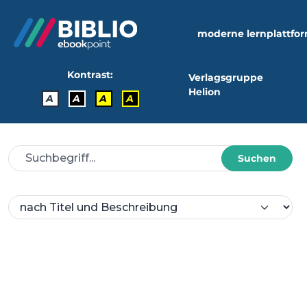
moderne lernplattfo
Kontrast:
Verlagsgruppe
Helion
A
A
A
A
Suchen