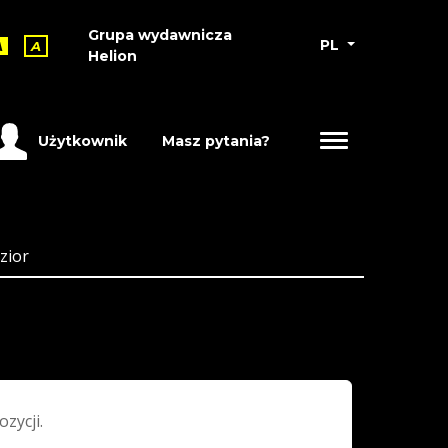
Grupa wydawnicza
PL
A
A
Helion
Użytkownik
Masz pytania?
zior
ozycji.