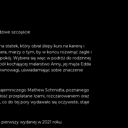
dziwe szczęście
statek, który obrał ślepy kurs na karierę i
era, marzy o tym, by w końcu rozwinąć żagle i
pokój. Wybiera się więc w podróż do rodzinnej
iół kochającej malarstwo Anny, jej męża Edda
ównowagi, uświadamiając sobie znaczenie
ą tajemniczego Mathew Schmidta, poznanego
iłość przeplatane łzami, rozczarowaniem oraz
co do tej pory wydawało się oczywiste, staje
z pierwszy wydanej w 2021 roku.