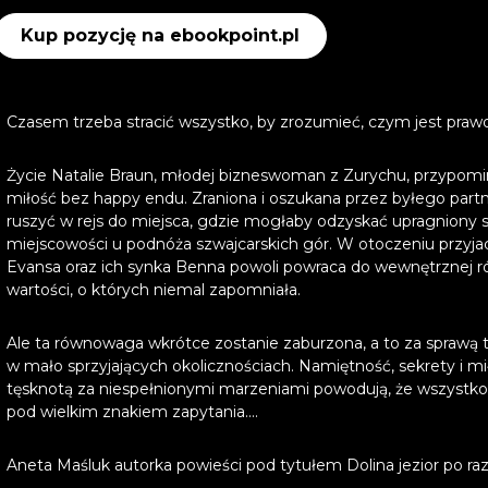
Kup pozycję na ebookpoint.pl
Czasem trzeba stracić wszystko, by zrozumieć, czym jest praw
Życie Natalie Braun, młodej bizneswoman z Zurychu, przypomina 
miłość bez happy endu. Zraniona i oszukana przez byłego partn
ruszyć w rejs do miejsca, gdzie mogłaby odzyskać upragniony s
miejscowości u podnóża szwajcarskich gór. W otoczeniu przyjac
Evansa oraz ich synka Benna powoli powraca do wewnętrznej r
wartości, o których niemal zapomniała.
Ale ta równowaga wkrótce zostanie zaburzona, a to za spraw
w mało sprzyjających okolicznościach. Namiętność, sekrety i m
tęsknotą za niespełnionymi marzeniami powodują, że wszystko, 
pod wielkim znakiem zapytania....
Aneta Maśluk autorka powieści pod tytułem Dolina jezior po ra