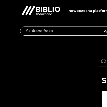
nowoczesna platfor
S