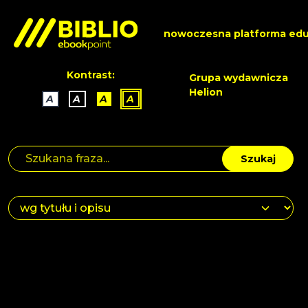
nowoczesna platforma edu
Kontrast:
Grupa wydawnicza
Helion
A
A
A
A
Szukaj