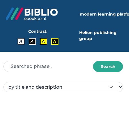
modern learning platf
Contrast:
Helion publishing
group
A
A
A
A
Search