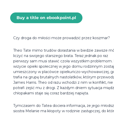
Buy a title on ebookpoint.pl
Czy droga do miłości może prowadzić przez koszmar?
Theo Tate mimo trudów dorastania w biedzie zawsze m
liczyć na swojego starszego brata. Teraz jednak po raz
pierwszy sam musi stawić czoła wszystkim problemom.
wizycie opieki społecznej w jego domu rodzinnym zosta
umieszczony w placówce opiekuńczo-wychowawczej, g
trafia na grupę brutalnych nastolatków, którym przewodz
James Harris. Theo od razu wchodzi z nim w konflikt, nie
potrafi zejść mu z drogi. Z każdym dniem sytuacja międ
chłopakami staje się coraz bardziej napięta.
Tymczasem do Tatea dociera informacja, że jego młods
siostra Melanie ma kłopoty w rodzinie zastępczej, do któr