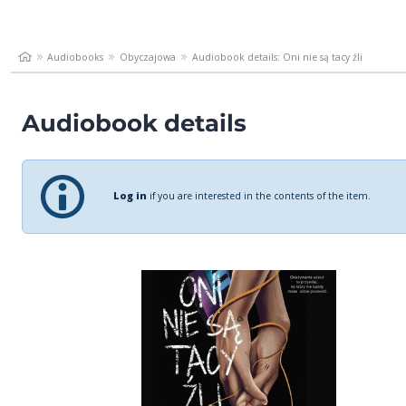
Audiobooks
Obyczajowa
Audiobook details: Oni nie są tacy źli
Audiobook details
Log in
if you are interested in the contents of the item.