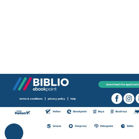
download the applicati
|
|
terms & conditions
privacy policy
help
Helion
Ebookpoint
Beya
Bezdroza
Sensus
Onepress
Videopoint
Editio