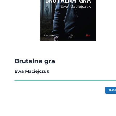
Brutalna gra
Ewa Maciejczuk
EBOOK