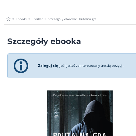
Ebooki
Thriller
Szczegóły ebooka: Brutalna gra
Szczegóły ebooka
Zaloguj się
, jeśli jesteś zainteresowany treścią pozycji.