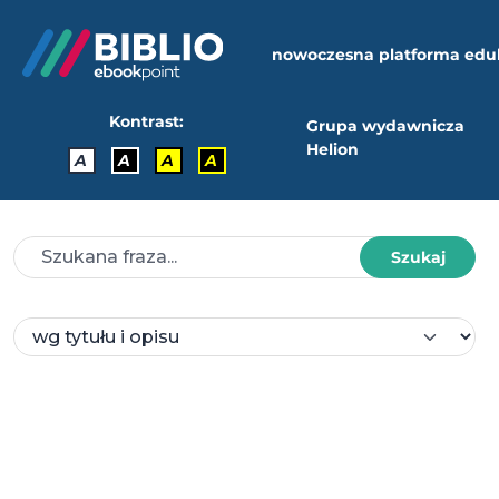
nowoczesna platforma edu
Kontrast:
Grupa wydawnicza
Helion
A
A
A
A
Szukaj