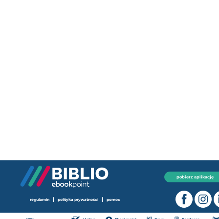
pobierz aplikację
|
|
regulamin
polityka prywatności
pomoc