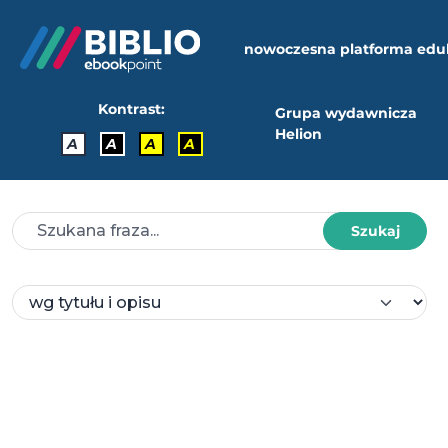
nowoczesna platforma edu
Kontrast:
Grupa wydawnicza
Helion
A
A
A
A
Szukaj