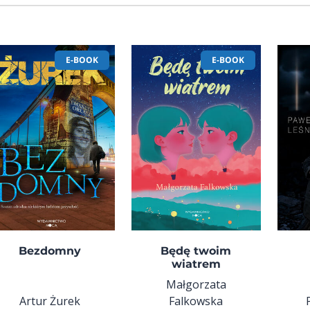
E-BOOK
E-BOOK
Bezdomny
Będę twoim
wiatrem
Małgorzata
Artur Żurek
Falkowska