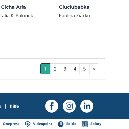
Cicha Aria
Ciuciubabka
talia K. Palonek
Paulina Ziarko
1
2
3
4
5
»
|
n
hilfe
Onepress
Videopoint
Editio
Sploty