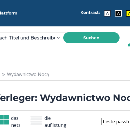
Kontrast:
lattform
A
A
Suchen
Wydawnictwo Nocą
erleger: Wydawnictwo No
das
die
netz
auflistung