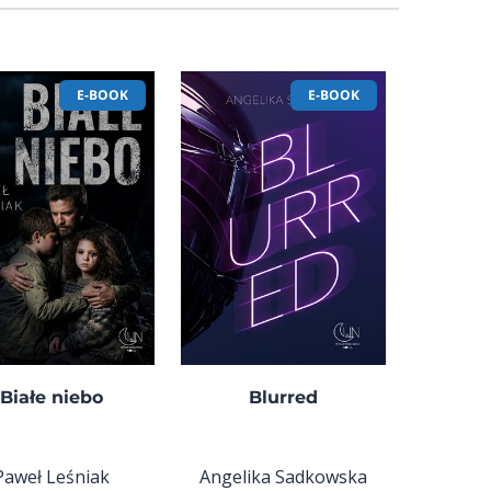
E-BOOK
E-BOOK
Białe niebo
Blurred
Paweł Leśniak
Angelika Sadkowska