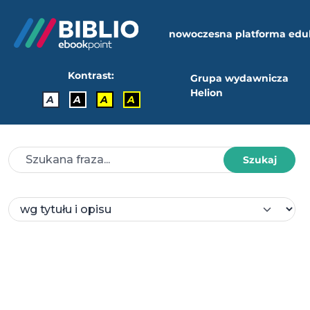
nowoczesna platforma edu
Kontrast:
Grupa wydawnicza
Helion
A
A
A
A
Szukaj