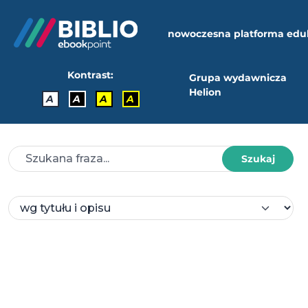
nowoczesna platforma edu
Kontrast:
Grupa wydawnicza
Helion
A
A
A
A
Szukaj