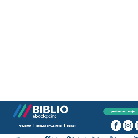
pobierz aplikację
|
|
regulamin
polityka prywatności
pomoc