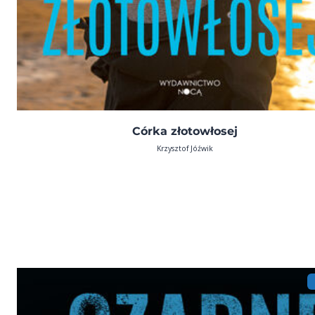
Córka złotowłosej
Krzysztof Jóźwik