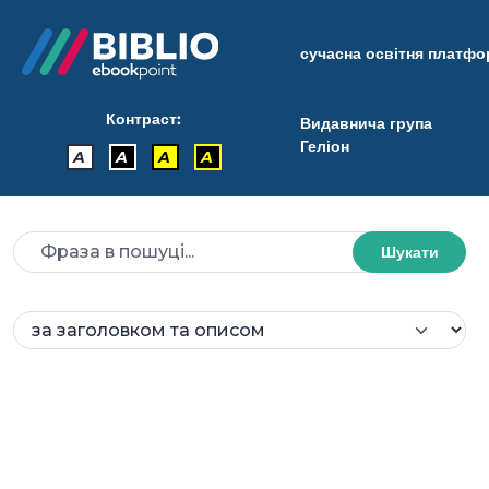
сучасна освітня платф
Контраст:
Видавнича група
Геліон
A
A
A
A
Шукати