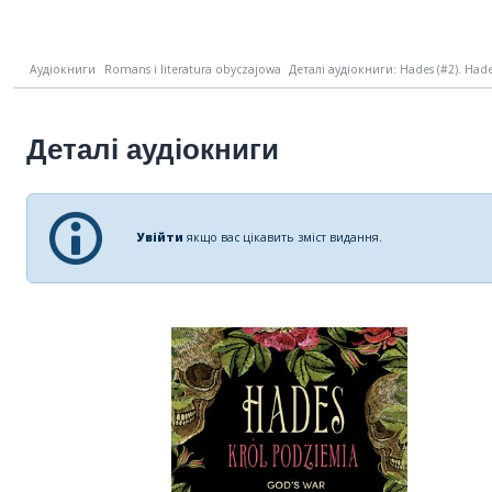
Аудіокниги
Romans i literatura obyczajowa
Деталі аудіокниги: Hades (#2). Hade
Деталі аудіокниги
Увійти
якщо вас цікавить зміст видання.