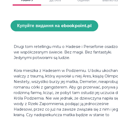
ДЕТАЛІ
ОЦІНКИ
БІБЛІОТЕ
Купуйте видання на ebookpoint.pl
Drugi tom retellingu mitu o Hadesie i Persefonie osadz
we współczesnym świecie. Bez magii. Bez fantastyki.
Jedynymi potworami są ludzie.
Kora mieszka z Hadesem w Podziemiu. U boku ukocha
walczy z traumą, którą wywołał u niej Ares, książę Olimpi
Niestety, wszystko burzy jej matka, Demeter, nieaprobu
romansu córki z gangsterem. Aby go przerwać, porywa j
rodzinną farmę, licząc, że pobyt tam ostudzi jej uczucia 
Króla Podziemia. Nie wie jednak, że dziewczyna napiła si
wody z Rzeki Zapomnienia, podając ją jednocześnie
Hadesowi, przez co już na zawsze związała się z nim i je
krainą. Czy nadopiekuńcza matka będzie w stanie to