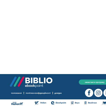
завантажте програму
|
|
положення
політика конфіденційності
довідка
Helion
Ebookpoint
Beya
Bezdroza