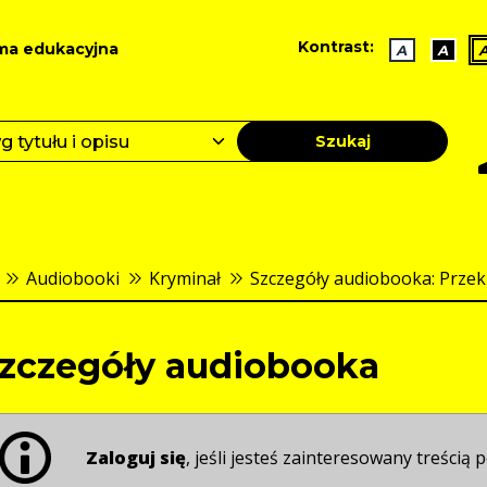
Kontrast:
ma edukacyjna
A
A
Szukaj
Audiobooki
Kryminał
Szczegóły audiobooka: Przek
zczegóły audiobooka
Zaloguj się
, jeśli jesteś zainteresowany treścią p