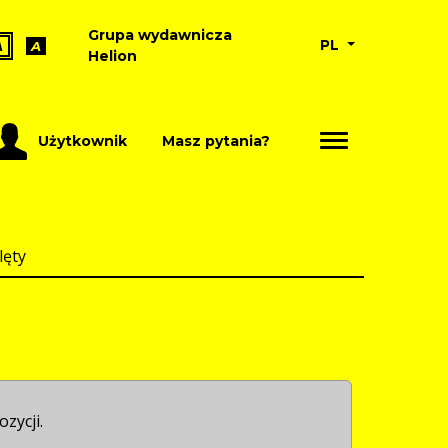
Grupa wydawnicza
PL
A
A
Helion
Użytkownik
Masz pytania?
lęty
ozycji.