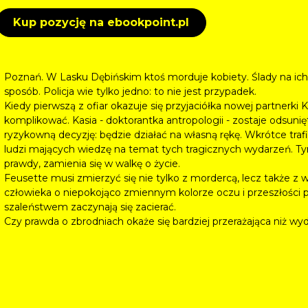
Kup pozycję na ebookpoint.pl
Poznań. W Lasku Dębińskim ktoś morduje kobiety. Ślady na ich 
sposób. Policja wie tylko jedno: to nie jest przypadek.
Kiedy pierwszą z ofiar okazuje się przyjaciółka nowej partnerki 
komplikować. Kasia - doktorantka antropologii - zostaje odsuni
ryzykowną decyzję: będzie działać na własną rękę. Wkrótce traf
ludzi mających wiedzę na temat tych tragicznych wydarzeń. T
prawdy, zamienia się w walkę o życie.
Feusette musi zmierzyć się nie tylko z mordercą, lecz także z 
człowieka o niepokojąco zmiennym kolorze oczu i przeszłości
szaleństwem zaczynają się zacierać.
Czy prawda o zbrodniach okaże się bardziej przerażająca niż wy