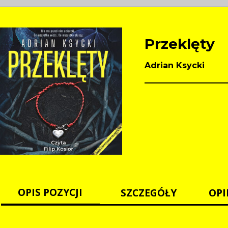
Przeklęty
Adrian Ksycki
OPIS POZYCJI
SZCZEGÓŁY
OPI