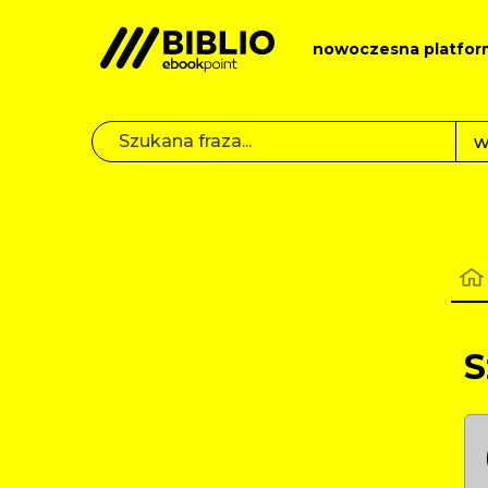
nowoczesna platfor
S