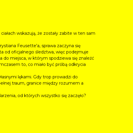
ciałach wskazują, że zostały zabite w ten sam
Krystiana Feusette'a, sprawa zaczyna się
ęta od oficjalnego śledztwa, więc podejmuje
ia do miejsca, w którym spodziewa się znaleźć
ymczasem to, co miało być próbą odkrycia
własnymi lękami. Gdy trop prowadzi do
 pełnej traum, granice między rozumem a
darzenia, od których wszystko się zaczęło?