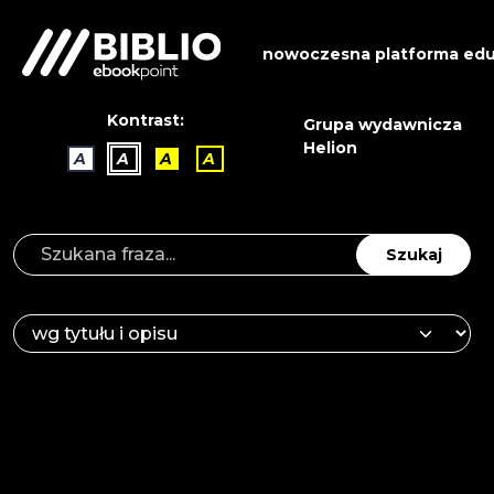
nowoczesna platforma edu
Kontrast:
Grupa wydawnicza
Helion
A
A
A
A
Szukaj