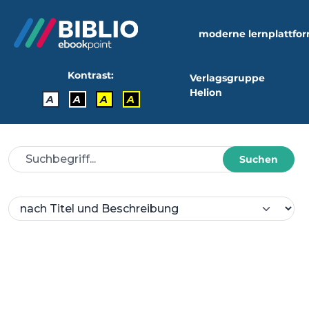
moderne lernplattfo
Kontrast:
Verlagsgruppe
Helion
A
A
A
A
Suchen