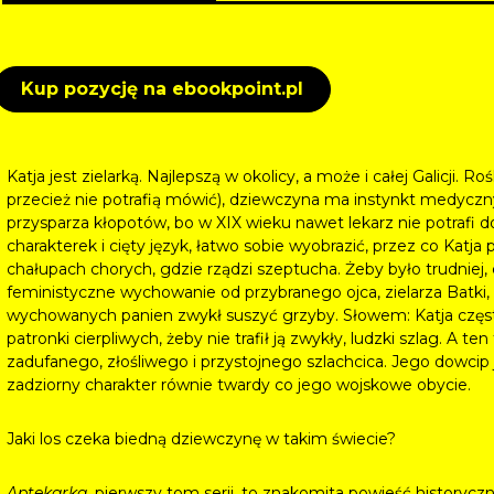
Kup pozycję na ebookpoint.pl
Katja jest zielarką. Najlepszą w okolicy, a może i całej Galicji. R
przecież nie potrafią mówić), dziewczyna ma instynkt medyczny, 
przysparza kłopotów, bo w XIX wieku nawet lekarz nie potrafi d
charakterek i cięty język, łatwo sobie wyobrazić, przez co Katj
chałupach chorych, gdzie rządzi szeptucha. Żeby było trudnie
feministyczne wychowanie od przybranego ojca, zielarza Batki,
wychowanych panien zwykł suszyć grzyby. Słowem: Katja czę
patronki cierpliwych, żeby nie trafił ją zwykły, ludzki szlag. A t
zadufanego, złośliwego i przystojnego szlachcica. Jego dowcip jes
zadziorny charakter równie twardy co jego wojskowe obycie.
Jaki los czeka biedną dziewczynę w takim świecie?
Aptekarka
, pierwszy tom serii, to znakomita powieść historyc