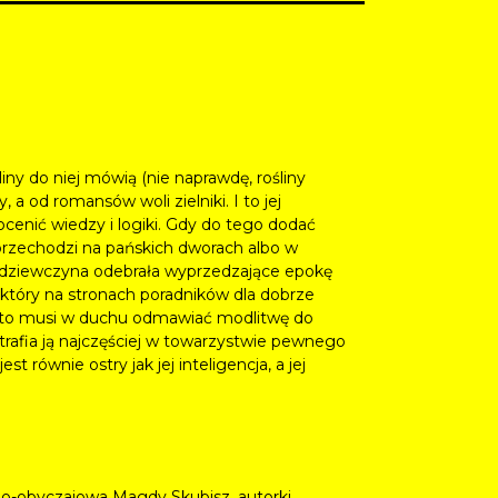
ośliny do niej mówią (nie naprawdę, rośliny
a od romansów woli zielniki. I to jej
ocenić wiedzy i logiki. Gdy do tego dodać
a przechodzi na pańskich dworach albo w
j, dziewczyna odebrała wyprzedzające epokę
 który na stronach poradników dla dobrze
sto musi w duchu odmawiać modlitwę do
en trafia ją najczęściej w towarzystwie pewnego
t równie ostry jak jej inteligencja, a jej
zno-obyczajowa Magdy Skubisz, autorki