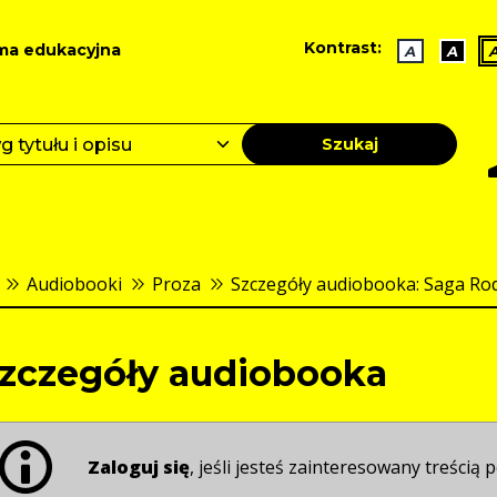
Kontrast:
ma edukacyjna
A
A
Szukaj
Audiobooki
Proza
Szczegóły audiobooka: Saga Rod
zczegóły audiobooka
Zaloguj się
, jeśli jesteś zainteresowany treścią p