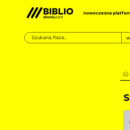
nowoczesna platfor
S