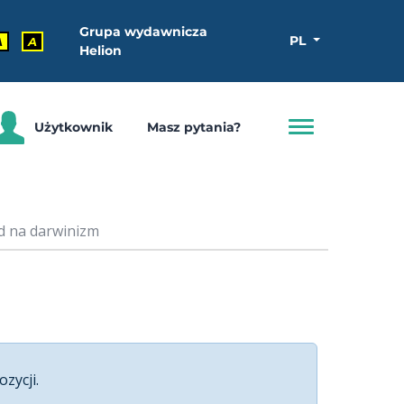
Grupa wydawnicza
PL
A
A
Helion
Użytkownik
Masz pytania?
d na darwinizm
ozycji.