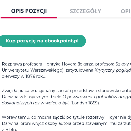
OPIS POZYCJI
SZCZEGÓŁY
OPI
Kup pozycję na ebookpoint.pl
Rozprawa profesora Henryka Hoyera (lekarza, profesora Szkoły
Uniwersytetu Warszawskiego), zatytułowana
Krytyczny pogląd
pierwszy w 1876 roku.
Zwięzła praca w racjonalny sposób przedstawia stanowisko autor
Darwina w klasycznym dziele
O powstawaniu gatunków drogą n
doskonalszych ras w walce o byt
(Londyn 1859).
Wbrew temu, co można sądzić po tytule rozprawy, Hoyer nie dys
Darwina, broni wręcz osoby autora przed stawianymi mu zarzutam
z Biblią.