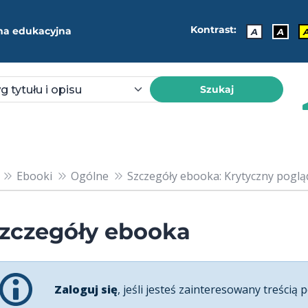
Kontrast:
ma edukacyjna
A
A
Szukaj
Ebooki
Ogólne
Szczegóły ebooka: Krytyczny poglą
zczegóły ebooka
Zaloguj się
, jeśli jesteś zainteresowany treścią p