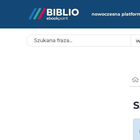
nowoczesna platfor
S