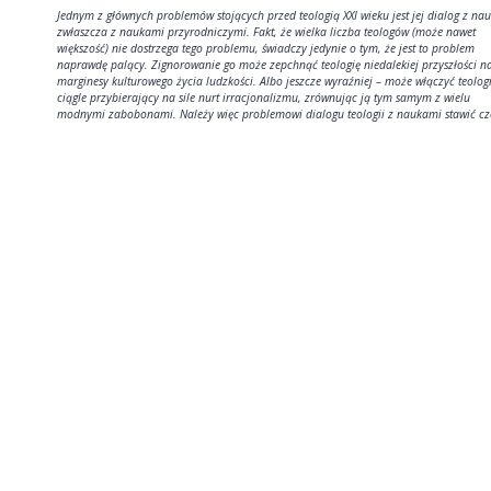
Jednym z głównych problemów stojących przed teologią XXI wieku jest jej dialog z na
zwłaszcza z naukami przyrodniczymi. Fakt, że wielka liczba teologów (może nawet
większość) nie dostrzega tego problemu, świadczy jedynie o tym, że jest to problem
naprawdę palący. Zignorowanie go może zepchnąć teologię niedalekiej przyszłości n
marginesy kulturowego życia ludzkości. Albo jeszcze wyraźniej – może włączyć teolog
ciągle przybierający na sile nurt irracjonalizmu, zrównując ją tym samym z wielu
modnymi zabobonami. Należy więc problemowi dialogu teologii z naukami stawić cz