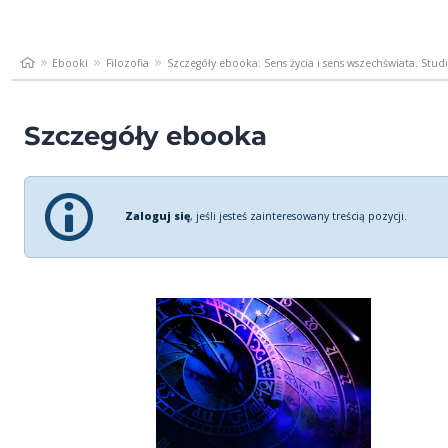
Ebooki
Filozofia
Szczegóły ebooka: Sens życia i sens wszechświata. Studia
Szczegóły ebooka
Zaloguj się
, jeśli jesteś zainteresowany treścią pozycji.