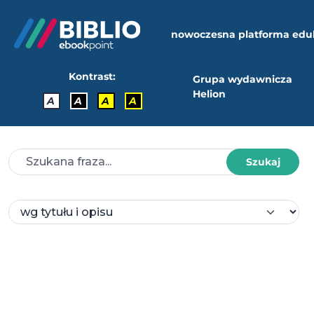
nowoczesna platforma edu
Kontrast:
Grupa wydawnicza
Helion
A
A
A
A
Szukaj