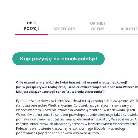
OPIS
OPINIE I
POZYCJI
SZCZEGÓŁY
OCENY
BIBLIOTE
Kup pozycję na ebookpoint.pl
O ile oczami wiary widzi się świat inaczej, niż oczami wiedzy naukowej?
Jak, w perspektywie teologicznej, sens człowieka wiąże się z sensem Wszechś
Jaki jest związek „teologii sensu” z „teologią stworzenia”?
Pytania o sens człowieka i sens Wszechświata są ze sobą ściśle związane. Właś
stanowią one jedno Wielkie Pytanie. Człowiek jest genetycznie związany z
Wszechświatem. Korzenie człowieka wyrastają z historii Wszechświata. Jeżeli
Wszechświat ma sens, to sens ten prawdopodobnie obejmuje także człowieka
ponieważ człowiek jest częścią, więcej: elementem struktury Wszechświata. A 
mógłby istnieć człowiek obdarzony sensem w bezsensownym Wszechświecie?
Polecamy wznowienie klasycznej książki słynnego filozofa i kosmologa,
poprawione i poprzedzone nowym wstępem Autora.