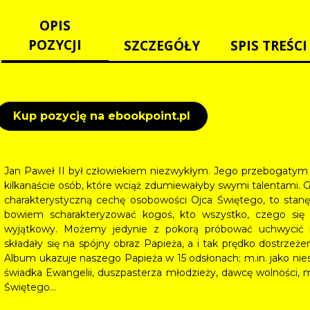
OPIS
POZYCJI
SZCZEGÓŁY
SPIS TREŚCI
Kup pozycję na ebookpoint.pl
Jan Paweł II był człowiekiem niezwykłym. Jego przebogatym 
kilkanaście osób, które wciąż zdumiewałyby swymi talentami. Gd
charakterystyczną cechę osobowości Ojca Świętego, to stan
bowiem scharakteryzować kogoś, kto wszystko, czego się
wyjątkowy. Możemy jedynie z pokorą próbować uchwycić p
składały się na spójny obraz Papieża, a i tak prędko dostrzeżemy
Album ukazuje naszego Papieża w 15 odsłonach; m.in. jako nies
świadka Ewangelii, duszpasterza młodzieży, dawcę wolności, mi
Świętego...