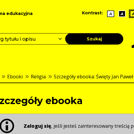
Kontrast:
ma edukacyjna
A
A
Szukaj
Ebooki
Religia
Szczegóły ebooka: Święty Jan Paweł I
zczegóły ebooka
Zaloguj się
, jeśli jesteś zainteresowany treścią p