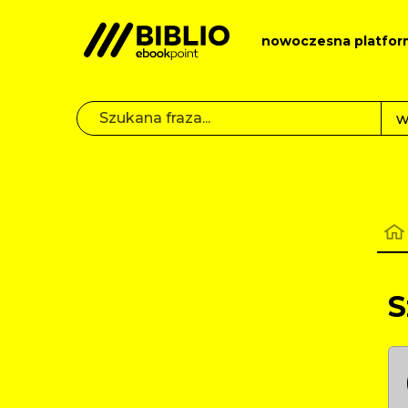
nowoczesna platfor
S