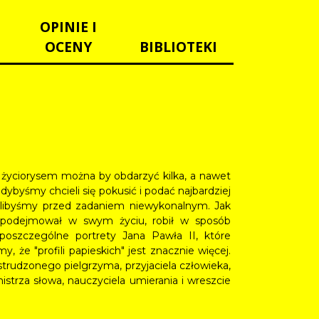
OPINIE I
OCENY
BIBLIOTEKI
życiorysem można by obdarzyć kilka, a nawet
ybyśmy chcieli się pokusić i podać najbardziej
ęlibyśmy przed zadaniem niewykonalnym. Jak
 podejmował w swym życiu, robił w sposób
oszczególne portrety Jana Pawła II, które
, że "profili papieskich" jest znacznie więcej.
trudzonego pielgrzyma, przyjaciela człowieka,
strza słowa, nauczyciela umierania i wreszcie