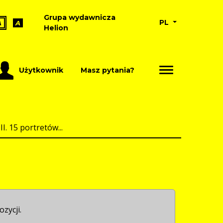
Grupa wydawnicza
PL
A
A
Helion
Użytkownik
Masz pytania?
I. 15 portretów...
ozycji.