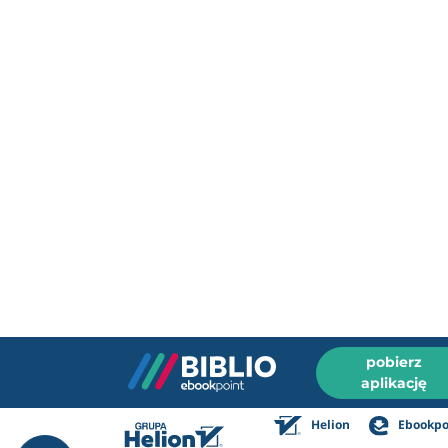
pobierz
aplikację
Helion
Ebookpo