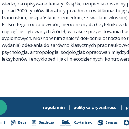
wiedzę na opisywane tematy. Książkę uzupełnia obszerny p
ponad 2000 tytułów literatury przedmiotu w kilkunastu języ
francuskim, hiszpańskim, niemieckim, słowackim, włoskim).
Polsce tego rodzaju wybór, nieoceniony dla Czytelników 
najczęściej cytowanych źródeł, w trakcie przygotowania ba
dyplomowych. Można w nim znaleźć dokładnie oznaczone (ty
wydania) odesłania do zarówno klasycznych prac naukowych
psychologia, antropologia, socjologia); opracowań między
leksykonów i encyklopedii; jak i niecodziennych, kontrowersy
|
|
regulamin
polityka prywatności
p
int
Beya
Bezdroza
Czytalisek
Sensus