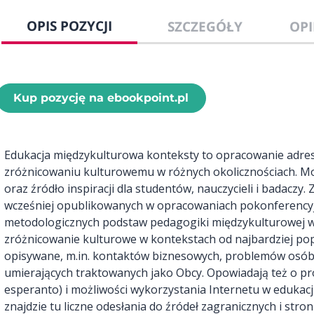
OPIS POZYCJI
SZCZEGÓŁY
OPI
Kup pozycję na ebookpoint.pl
Edukacja międzykulturowa konteksty to opracowanie adre
zróżnicowaniu kulturowemu w różnych okolicznościach. M
oraz źródło inspiracji dla studentów, nauczycieli i badaczy
wcześniej opublikowanych w opracowaniach pokonferencyjn
metodologicznych podstaw pedagogiki międzykulturowej w
zróżnicowanie kulturowe w kontekstach od najbardziej popu
opisywane, m.in. kontaktów biznesowych, problemów osób 
umierających traktowanych jako Obcy. Opowiadają też o p
esperanto) i możliwości wykorzystania Internetu w edukacj
znajdzie tu liczne odesłania do źródeł zagranicznych i str