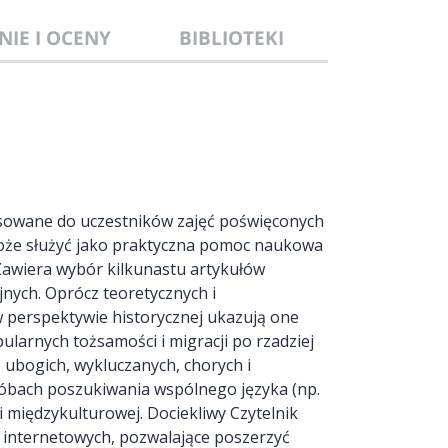
NIE I OCENY
BIBLIOTEKI
sowane do uczestników zajęć poświęconych
oże służyć jako praktyczna pomoc naukowa
. Zawiera wybór kilkunastu artykułów
ych. Oprócz teoretycznych i
 perspektywie historycznej ukazują one
larnych tożsamości i migracji po rzadziej
ubogich, wykluczanych, chorych i
róbach poszukiwania wspólnego języka (np.
i międzykulturowej. Dociekliwy Czytelnik
on internetowych, pozwalające poszerzyć