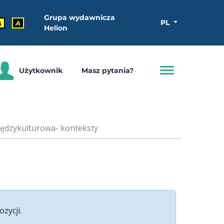
Grupa wydawnicza
PL
A
A
Helion
Użytkownik
Masz pytania?
iędzykulturowa- konteksty
ozycji.