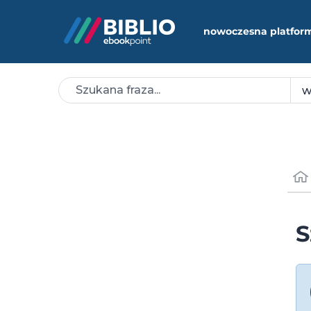
nowoczesna platfor
S