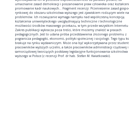
umacnianie zasad demokracji i poszanowanie praw człowieka oraz kształceni
promowanie kadr naukowych... Fragment recenzji: Przeniesienie zasad gospo
rynkowej do obszaru szkolnictwa wyższego jest zjawiskiem rodzącym wiele na
problemów. Ich rozwiązanie wymaga namysłu nad współczesną koncepcją
kształcenia uniwersyteckiego uwzględniającą techniczne i technologiczne
możliwości środków masowego przekazu, w tym przede wszystkim Internetu [.
Zakres publikacji wykracza poza treści, które możemy znaleźć w pracach
pedagogicznych. Jest to udana próba przedstawienia złożonego problemu z
pogranicza pedagogiki, ekonomii, polityki społecznej i socjologii. Tego typu ks
brakuje na rynku wydawniczym. Może ona być wykorzystywana przez student
pracowników wyższych uczelni, a także pracowników administracji rządowej i
samorządowej tworzących podstawy legislacyjne funkcjonowania szkolnictwa
wyższego w Polsce (z recenzji Prof. dr hab. Stefan M. Kwiatkowski).