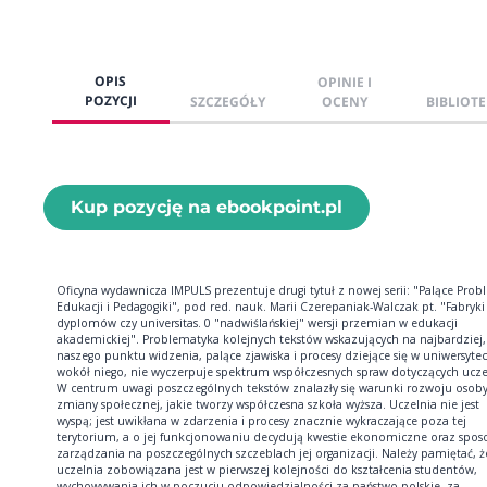
OPIS
OPINIE I
POZYCJI
SZCZEGÓŁY
OCENY
BIBLIOTE
Kup pozycję na ebookpoint.pl
Oficyna wydawnicza IMPULS prezentuje drugi tytuł z nowej serii: "Palące Pro
Edukacji i Pedagogiki", pod red. nauk. Marii Czerepaniak-Walczak pt. "Fabryki
dyplomów czy universitas. 0 "nadwiślańskiej" wersji przemian w edukacji
akademickiej". Problematyka kolejnych tekstów wskazujących na najbardziej,
naszego punktu widzenia, palące zjawiska i procesy dziejące się w uniwersyteci
wokół niego, nie wyczerpuje spektrum współczesnych spraw dotyczących ucze
W centrum uwagi poszczególnych tekstów znalazły się warunki rozwoju osoby
zmiany społecznej, jakie tworzy współczesna szkoła wyższa. Uczelnia nie jest
wyspą; jest uwikłana w zdarzenia i procesy znacznie wykraczające poza tej
terytorium, a o jej funkcjonowaniu decydują kwestie ekonomiczne oraz spos
zarządzania na poszczególnych szczeblach jej organizacji. Należy pamiętać, ż
uczelnia zobowiązana jest w pierwszej kolejności do kształcenia studentów,
wychowywania ich w poczuciu odpowiedzialności za państwo polskie, za