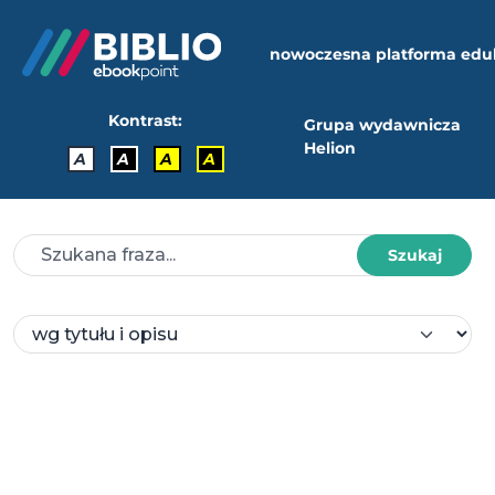
nowoczesna platforma edu
Kontrast:
Grupa wydawnicza
Helion
A
A
A
A
Szukaj