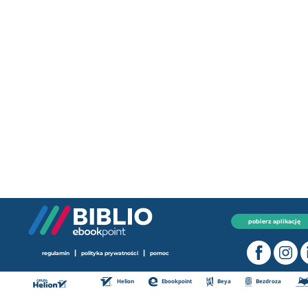
pobierz aplikację
|
|
regulamin
polityka prywatności
pomoc
Helion
Ebookpoint
Beya
Bezdroza