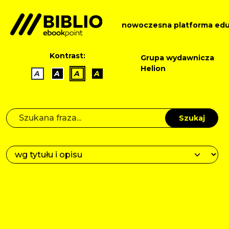
nowoczesna platforma edu
Kontrast:
Grupa wydawnicza
Helion
A
A
A
A
Szukaj