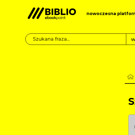
nowoczesna platfor
S