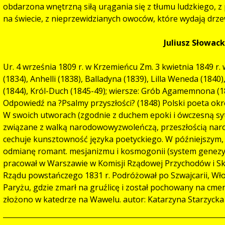
obdarzona wnętrzną siłą urągania się z tłumu ludzkiego, z p
na świecie, z nieprzewidzianych owoców, które wydają drzewa
Juliusz Słowack
Ur. 4 września 1809 r. w Krzemieńcu Zm. 3 kwietnia 1849 r.
(1834), Anhelli (1838), Balladyna (1839), Lilla Weneda (184
(1844), Król-Duch (1845-49); wiersze: Grób Agamemnona (1
Odpowiedź na ?Psalmy przyszłości? (1848) Polski poeta ok
W swoich utworach (zgodnie z duchem epoki i ówczesną s
związane z walką narodowowyzwoleńczą, przeszłością narod
cechuje kunsztowność języka poetyckiego. W późniejszym,
odmianę romant. mesjanizmu i kosmogonii (system genezyjs
pracował w Warszawie w Komisji Rządowej Przychodów i S
Rządu powstańczego 1831 r. Podróżował po Szwajcarii, Włosze
Paryżu, gdzie zmarł na gruźlicę i został pochowany na cme
złożono w katedrze na Wawelu. autor: Katarzyna Starzycka