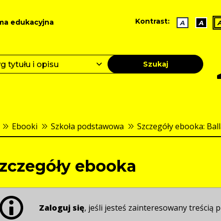
Kontrast:
ma edukacyjna
A
A
Szukaj
Ebooki
Szkoła podstawowa
Szczegóły ebooka: Bal
zczegóły ebooka
Zaloguj się
, jeśli jesteś zainteresowany treścią p