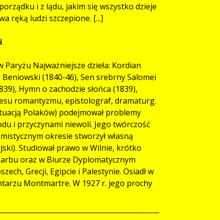
orządku i z lądu, jakim się wszystko dzieje
 ręką ludzi szczepione. [...]
i
 w Paryżu Najważniejsze dzieła: Kordian
0), Beniowski (1840-46), Sen srebrny Salomei
839), Hymn o zachodzie słońca (1839),
resu romantyzmu, epistolograf, dramaturg.
ytuacją Polaków) podejmował problemy
u i przyczynami niewoli. Jego twórczość
 mistycznym okresie stworzył własną
ki). Studiował prawo w Wilnie, krótko
karbu oraz w Biurze Dyplomatycznym
ch, Grecji, Egipcie i Palestynie. Osiadł w
ntarzu Montmartre. W 1927 r. jego prochy