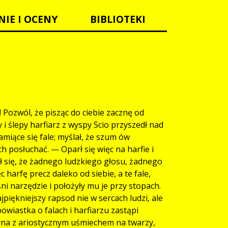
NIE I OCENY
BIBLIOTEKI
ozwól, że pisząc do ciebie zacznę od
i ślepy harfiarz z wyspy Scio przyszedł nad
miące się fale; myślał, że szum ów
ich posłuchać. — Oparł się więc na harfie i
ł się, że żadnego ludzkiego głosu, żadnego
 harfę precz daleko od siebie, a te fale,
i narzędzie i położyły mu je przy stopach.
jpiękniejszy rapsod nie w sercach ludzi, ale
owiastka o falach i harfiarzu zastąpi
yna z ariostycznym uśmiechem na twarzy,