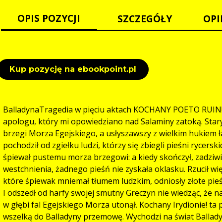
OPIS POZYCJI
SZCZEGÓŁY
OPI
Kup pozycję na ebookpoint.pl
BalladynaTragedia w pięciu aktach KOCHANY POETO RUIN! P
apologu, który mi opowiedziano nad Salaminy zatoką. Stary 
brzegi Morza Egejskiego, a usłyszawszy z wielkim hukiem ła
pochodził od zgiełku ludzi, którzy się zbiegli pieśni rycersk
śpiewał pustemu morza brzegowi: a kiedy skończył, zadziwi
westchnienia, żadnego pieśń nie zyskała oklasku. Rzucił więc
które śpiewak mniemał tłumem ludzkim, odniosły złote pieśn
I odszedł od harfy swojej smutny Greczyn nie wiedząc, że na
w głębi fal Egejskiego Morza utonął. Kochany Irydionie! ta p
wszelką do Balladyny przemowę. Wychodzi na świat Ballad