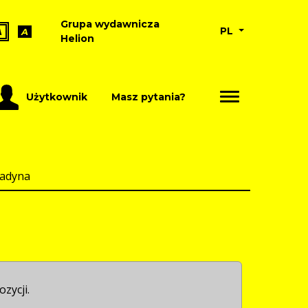
Grupa wydawnicza
PL
A
A
Helion
Użytkownik
Masz pytania?
ladyna
ozycji.