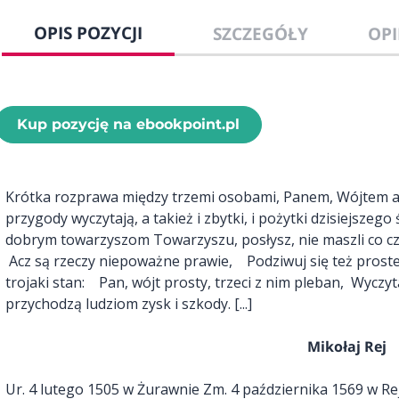
OPIS POZYCJI
SZCZEGÓŁY
OPI
Kup pozycję na ebookpoint.pl
Krótka rozprawa między trzemi osobami, Panem, Wójtem a P
przygody wyczytają, a takież i zbytki, i pożytki dzisiejsze
dobrym towarzyszom Towarzyszu, posłysz, nie maszli co czy
Acz są rzeczy niepoważne prawie, Podziwuj się też proste
trojaki stan: Pan, wójt prosty, trzeci z nim pleban, Wycz
przychodzą ludziom zysk i szkody. [...]
Mikołaj Rej
Ur. 4 lutego 1505 w Żurawnie Zm. 4 października 1569 w Re