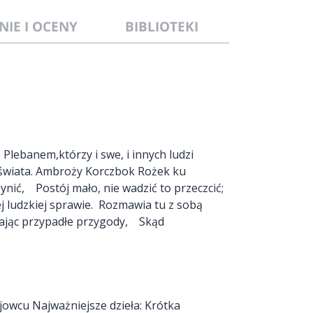
NIE I OCENY
BIBLIOTEKI
lebanem,którzy i swe, i innych ludzi
go świata. Ambroży Korczbok Rożek ku
nić, Postój mało, nie wadzić to przeczcić;
j ludzkiej sprawie. Rozmawia tu z sobą
ytając przypadłe przygody, Skąd
jowcu Najważniejsze dzieła: Krótka