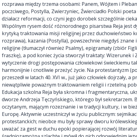
rozprawa między trzema osobami: Panem, Wójtem i Pleban
poczciwego, Postylla, Zwierzyniec, Źwierciadło Polski poet
działacz reformacji, co czyni jego dorobek szczególnie ciekaw
Wspólnym rysem dość różnorodnego pisarstwa Reja jest dy
krytyką traktowania misji religijnej przez duchowieństwo koś
rozprawa), kazania (Postylla), powszechnie niegdyś znane
religijne (tłumaczył również Psalmy), epigramaty (zbiór Figl
fraszkę), a pod koniec życia stworzył traktaty: Wizerunek i
wytyczenie drogi postępowania człowiekowi świeckiemu tak
harmonijnie i cnotliwie przeżyć życie. Na protestantyzm (p
przeszedł w latach 40. XVI w., już jako człowiek dojrzały, a
niewątpliwie poważnym traktowaniem religii i rzetelną pob
Edukacja szkolna Reja była skromna i fragmentaryczna, uks
dworze Andrzeja Tęczyńskiego, którego był sekretarzem. By
oczytanym, mającym rozeznanie i w tradycji kultury, i w b
Europę. Aktywnie uczestniczył w życiu publicznym: sejmika
protestanckich; nieobce mu były sprawy dworu królewskiego.
uważać za gest w duchu epoki popierającej rozwój literatu
średniozamożną szlachtę i mówił do nich odpowiednim jęz