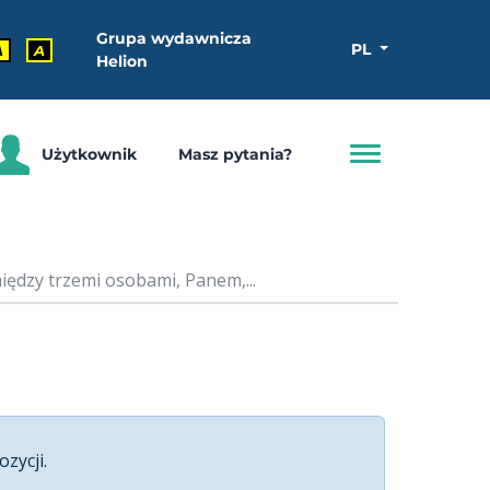
Grupa wydawnicza
PL
A
A
Helion
Użytkownik
Masz pytania?
ędzy trzemi osobami, Panem,...
ozycji.