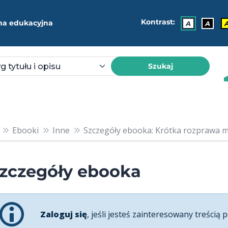
Kontrast:
ma edukacyjna
A
A
Szukaj
Ebooki
Inne
Szczegóły ebooka: Krótka rozprawa mi
zczegóły ebooka
Zaloguj się
, jeśli jesteś zainteresowany treścią p