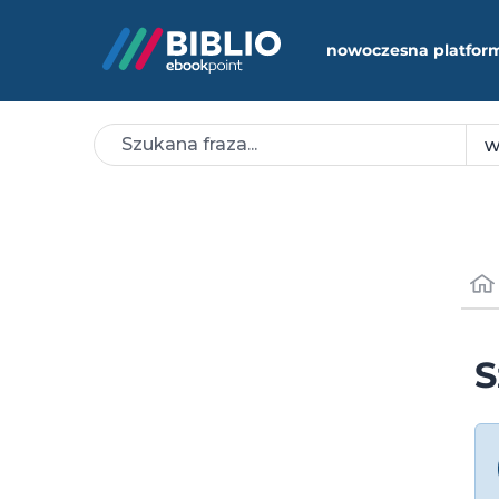
nowoczesna platfor
S