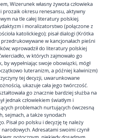
em, Wizerunek własny żywota człowieka
a i prozaik okresu renesansu, aktywny
ym na tle całej literatury polskiej.
daktyzm i moralizatorstwo (połączone z
cioła katolickiego); pisał dialogi (Krótka
 i przedrukowywane w kancjonałach pieśni
ików; wprowadził do literatury polskiej
 Zwierciadło, w których zajmowało go
, by wypełniając swoje obowiązki, mógł
oczątkowo luteranizm, a później kalwinizm)
 przyczyny tej decyzji, uwarunkowane
ożnością, ukazuje cała jego twórczość.
ztałtowała go znacznie bardziej służba na
ł jednak człowiekiem światłym i
ieżących problemach nurtujących ówczesną
ch, sejmach, a także synodach
 Pisał po polsku i decyzję tę należy
r narodowych. Adresatami swoimi czynił
ykiem: potocznym, niekiedy dosadnym,