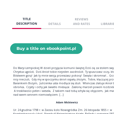
TITLE
REVIEWS
DESCRIPTION
DETAILS
AND RATES
LIBRARI
Buy a title on ebookpoint.pl
Do Ma­ryi Łem­pic­kiej W dzień przy­ję­cia ko­mu­nii świę­tej Dziś cię za sto­łem s
Chry­stus ugo­ścił, Dziś Anioł to­bie nie­je­den za­zdro­ścił; Ty spusz­czasz oczy, kt
Bó­stwem go­rą! Jak ty mnie swo­ją prze­ra­żasz po­ko­rą! Świę­ta i skrom­na!... Grz
ni­cy nie­czu­li, Gdy my w spo­czyn­ku skroń ospa­łą zło­żym, To­bie, klę­czą­cej pr
Ba­ran­kiem Bo­żym, Ju­trzen­ka usta mo­dlą­ce się stu­li. Wten­czas zla­tu­je Anioł 
obroń­ca, Czy­sty i ci­chy jak świa­tło mie­sią­ca: Za­sło­nę ma­rzeń po­wo­li roz­dzie­l
A tro­skli­wo­ści pe­łen i we­se­la, Z ta­kiem nad to­bą schy­la się ob­ję­ciem, Jak ma
nad swem sen­nem nie­mow­lę­ciem. [...]
Adam Mickiewicz
Ur. 24 grudnia 1798 r. w Zaosiu koło Nowogródka Zm. 26 listopada 1855 r. w
Konstantynopolu (dziś: Stambuł) Najważniejsze dzieła: Ballady i romanse (182