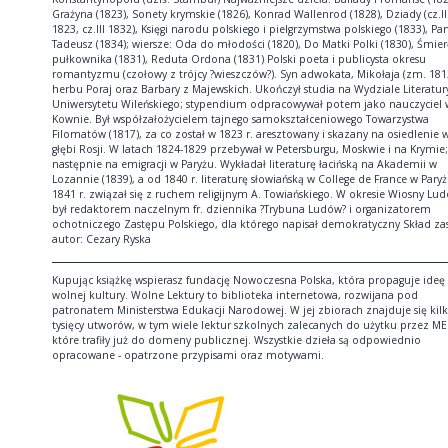
Grażyna (1823), Sonety krymskie (1826), Konrad Wallenrod (1828), Dziady (cz.II 
1823, cz.III 1832), Księgi narodu polskiego i pielgrzymstwa polskiego (1833), Pa
Tadeusz (1834); wiersze: Oda do młodości (1820), Do Matki Polki (1830), Śmier
pułkownika (1831), Reduta Ordona (1831) Polski poeta i publicysta okresu
romantyzmu (czołowy z trójcy ?wieszczów?). Syn adwokata, Mikołaja (zm. 181
herbu Poraj oraz Barbary z Majewskich. Ukończył studia na Wydziale Literatur
Uniwersytetu Wileńskiego; stypendium odpracowywał potem jako nauczyciel 
Kownie. Był współzałożycielem tajnego samokształceniowego Towarzystwa
Filomatów (1817), za co został w 1823 r. aresztowany i skazany na osiedlenie 
głębi Rosji. W latach 1824-1829 przebywał w Petersburgu, Moskwie i na Krymie;
następnie na emigracji w Paryżu. Wykładał literaturę łacińską na Akademii w
Lozannie (1839), a od 1840 r. literaturę słowiańską w College de France w Pary
1841 r. związał się z ruchem religijnym A. Towiańskiego. W okresie Wiosny Lu
był redaktorem naczelnym fr. dziennika ?Trybuna Ludów? i organizatorem
ochotniczego Zastępu Polskiego, dla którego napisał demokratyczny Skład za
autor: Cezary Ryska
Kupując książkę wspierasz fundację Nowoczesna Polska, która propaguje ideę
wolnej kultury. Wolne Lektury to biblioteka internetowa, rozwijana pod
patronatem Ministerstwa Edukacji Narodowej. W jej zbiorach znajduje się kil
tysięcy utworów, w tym wiele lektur szkolnych zalecanych do użytku przez ME
które trafiły już do domeny publicznej. Wszystkie dzieła są odpowiednio
opracowane - opatrzone przypisami oraz motywami.