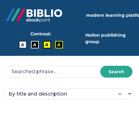
modern learning platf
Contrast:
Helion publishing
group
A
A
A
A
Search