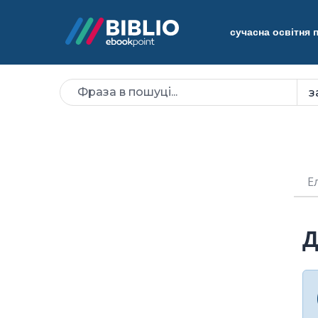
сучасна освітня
Е
Д