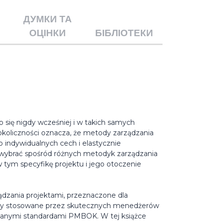
ДУМКИ ТА
ОЦІНКИ
БІБЛІОТЕКИ
o się nigdy wcześniej i w takich samych
 okoliczności oznacza, że metody zarządzania
 indywidualnych cech i elastycznie
 wybrać spośród różnych metodyk zarządzania
 tym specyfikę projektu i jego otoczenie
dzania projektami, przeznaczone dla
ody stosowane przez skutecznych menedżerów
nanymi standardami PMBOK. W tej książce