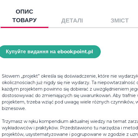
ОПИС
ТОВАРУ
ДЕТАЛІ
ЗМІСТ
Купуйте видання на ebookpoint.pl
Słowem „projekt” określa się doświadczenie, które nie wydarzył
okolicznościach już nigdy się nie wydarzy. Ta niepowtarzalność
każdym projektem powinno się dobierać z uwzględnieniem jego
dostosowywać do zmieniających się uwarunkowań. Aby trafnie
projektem, trzeba wziąć pod uwagę wiele różnych czynników, w
biznesowe.
Trzymasz w ręku kompendium aktualnej wiedzy na temat zarzą
wykładowców i praktyków. Przedstawiono tu narzędzia i met
projektów, usystematyzowane i pogrupowane w zgodzie z uz