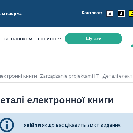
Контраст:
 платформа
A
A
Шукати
лектронні книги
Zarządzanie projektami IT
Деталі елект
еталі електронної книги
Увійти
якщо вас цікавить зміст видання.